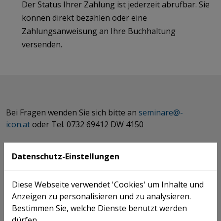
Der Status Ihrer Zahlung ist jederzeit abrufbar. Sie
können direkt bezahlen oder eine
Zahlungsanweisung an Ihre Buchhaltung
versenden.
Bei Fragen wenden Sie sich bitte an
seminare@­
icon.at
oder Tel. 0732 69412 DW 4150
Datenschutz-Einstellungen
Diese Webseite verwendet 'Cookies' um Inhalte und
ICON Wirtschaftstreuhand GmbH
Anzeigen zu personalisieren und zu analysieren.
Steuerberater
Bestimmen Sie, welche Dienste benutzt werden
dürfen.