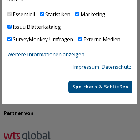
Stahlstraße 14, BG 88, 4. Stock
4020 Linz
Essentiell
Statistiken
Marketing
QBC 2a, Wiedner Gürtel 5
Issuu Blätterkatalog
​​​​​​​1100 Wien Hauptbahnhof
SurveyMonkey Umfragen
Externe Medien
Telefon: +43 / 732 / 69412 - DW
Fax: +43 / 732 / 6980 - 9273
Weitere Informationen anzeigen
​​​​​​​Email:
office@­icon.at
Impressum
Datenschutz
Mo - Do | 7.30 - 17.00 Uhr
Freitag | 7.30 - 13.00 Uhr​​​​​​​
Speichern & Schließen
Partner von​​​​​​