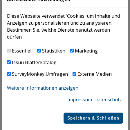
Du findest alle Angebote in unserem
ICON JOBPORTAL
. ​​​​​​​
Keine passende Position gefunden? ​​​​​​​Dann bewirb Dich
gerne initiativ.
Diese Webseite verwendet 'Cookies' um Inhalte und
​​​​​​​​​​​​​​Wir sind immer auf der Suche nach motivierten Team-
Anzeigen zu personalisieren und zu analysieren.
Playern.
Bestimmen Sie, welche Dienste benutzt werden
dürfen.
Essentiell
Statistiken
Marketing
Issuu Blätterkatalog
SurveyMonkey Umfragen
Externe Medien
​​​​​​​BEWERBUNG SENDEN
​​​​​​​Bitte sende uns Deine Bewerbung entweder über unser
Weitere Informationen anzeigen
Online-Bewerbungssystem oder direkt an
Impressum
Datenschutz
karriere@icon.at.
Speichern & Schließen