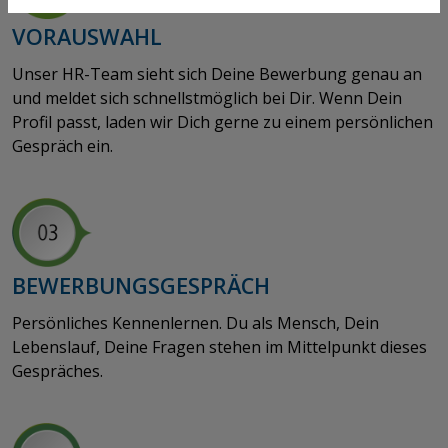
VORAUSWAHL
​​​​​​​Unser HR-Team sieht sich Deine Bewerbung genau an
und meldet sich schnellstmöglich bei Dir. Wenn Dein
Profil passt, laden wir Dich gerne zu einem persönlichen
Gespräch ein.
BEWERBUNGSGESPRÄCH
Persönliches Kennenlernen. Du als Mensch, Dein
Lebenslauf, Deine Fragen stehen im Mittelpunkt dieses
Gespräches.