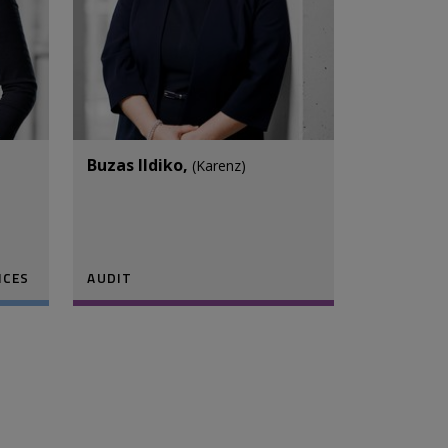
Buzas Ildiko,
(Karenz)
ICES
AUDIT