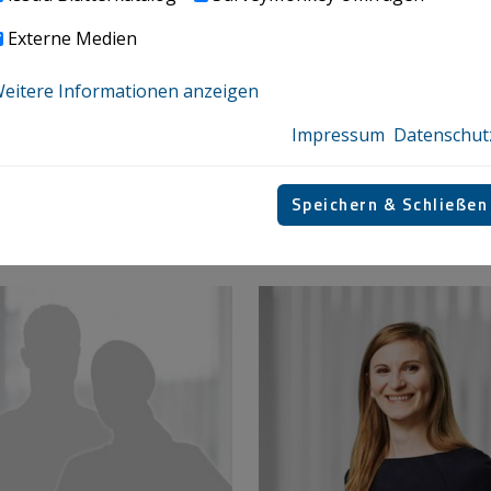
Externe Medien
linger Stefan
Bendlinger Valentin
eitere Informationen anzeigen
ner
+43 732 69412 - 6846
/ 732 / 69412 - 9274
valentin.bendlinger@­icon.
Impressum
Datenschut
an.bendlinger@­icon.at
INTERNATIONAL TAX, PRIVA
RNATIONAL TAX, PRIVATE
CLIENTS
Speichern & Schließen
NTS