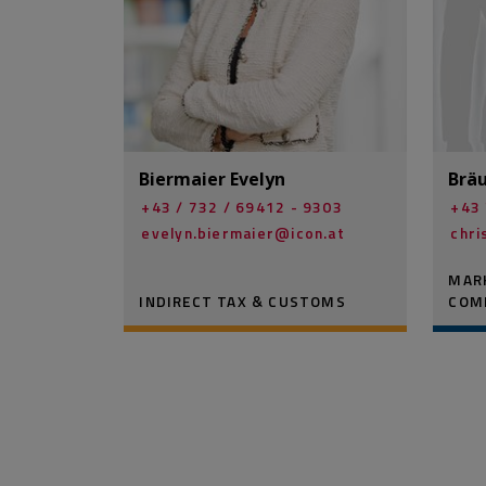
Biermaier Evelyn
Bräu
+43 / 732 / 69412 - 9303
+43 
evelyn.biermaier@­icon.at
chri
MARK
INDIRECT TAX & CUSTOMS
COM