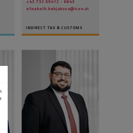
+43 732 69412 - 6843
elisabeth.bebjakova@­icon.at
INDIRECT TAX & CUSTOMS
n
e