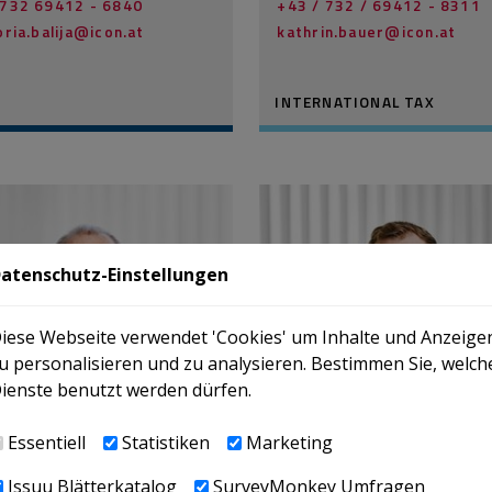
732 69412 - 6840
+43 / 732 / 69412 - 8311
oria.balija@­icon.at
kathrin.bauer@­icon.at
INTERNATIONAL TAX
atenschutz-Einstellungen
iese Webseite verwendet 'Cookies' um Inhalte und Anzeige
u personalisieren und zu analysieren. Bestimmen Sie, welch
ienste benutzt werden dürfen.
Essentiell
Statistiken
Marketing
Issuu Blätterkatalog
SurveyMonkey Umfragen