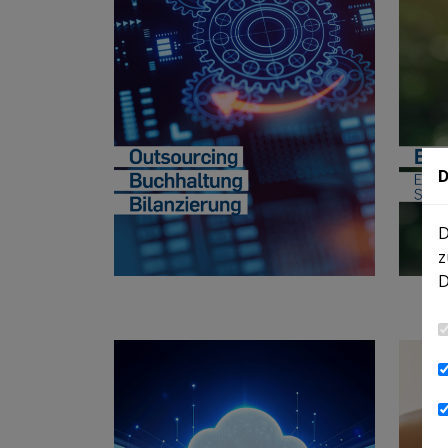
D
D
z
D