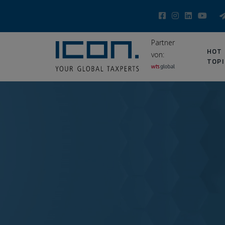
Partner
HOT
von:
TOPI