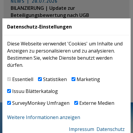
NEWS |
28.07.2026
BILANZIERUNG | Update zur
Beteiligungsbewertung nach UGB
Datenschutz-Einstellungen
NEWS |
16.07.2026
Diese Webseite verwendet 'Cookies' um Inhalte und
BBG 2027-2028 | Auswirkungen auf latente
Anzeigen zu personalisieren und zu analysieren.
Steuern bereits ab 31.7.2026!
Bestimmen Sie, welche Dienste benutzt werden
dürfen.
Essentiell
Statistiken
Marketing
SERVICE LINES IM ÜBERBLICK
Issuu Blätterkatalog
SurveyMonkey Umfragen
Externe Medien
Weitere Informationen anzeigen
Impressum
Datenschutz