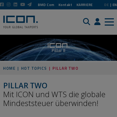
BMD Com
Kontakt
KARRIERE
DE
EN
Suche
Login / P
HOME
HOT TOPICS
PILLAR TWO
PILLAR TWO
​​​​​​​Mit ICON und WTS die globale
Mindeststeuer überwinden!