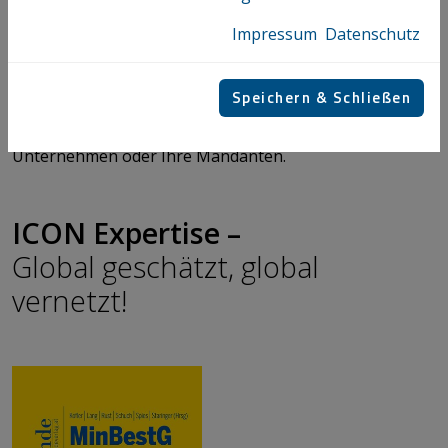
Individualisierte Inhouse-Schulungen
Impressum
Datenschutz
und Workshops
Ob Vor-Ort oder Online, wir nehmen Bezug auf ihre
Speichern & Schließen
aktuellen Geschäftsfälle und erarbeiten gemeinsam mit
ihrem Team eine praxisgerechte Lösung für Ihr
Unternehmen oder Ihre Mandanten.
ICON Expertise –
Global geschätzt, global
vernetzt!