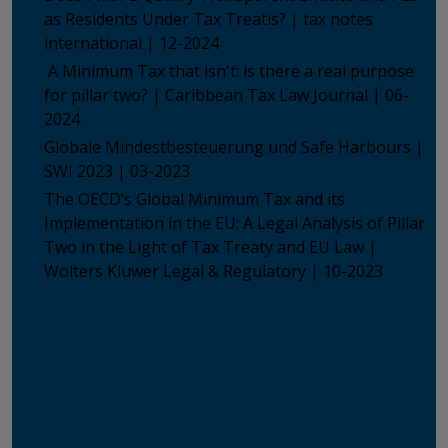
as Residents Under Tax Treatis? | tax notes
international | 12-2024
A Minimum Tax that isn't: is there a real purpose
for pillar two? | Caribbean Tax Law Journal | 06-
2024
Globale Mindestbesteuerung und Safe Harbours |
SWI 2023 | 03-2023
The OECD’s Global Minimum Tax and its
Implementation in the EU: A Legal Analysis of Pillar
Two in the Light of Tax Treaty and EU Law |
Wolters Kluwer Legal & Regulatory | 10-2023
ICON NEWS