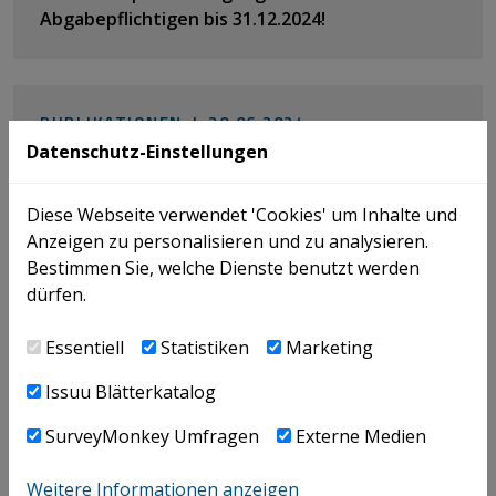
Abgabepflichtigen bis 31.12.2024!
PUBLIKATIONEN |
20.06.2024
Caribbean Tax Law Journal #6.2024
Datenschutz-Einstellungen
Diese Webseite verwendet 'Cookies' um Inhalte und
Spezial- und Kollegenberatung
Anzeigen zu personalisieren und zu analysieren.
by ICON
Bestimmen Sie, welche Dienste benutzt werden
dürfen.
Our expertise – your value!
Essentiell
Statistiken
Marketing
Sie sind mit Mindeststeuerthemen bereits vertraut,
Issuu Blätterkatalog
brauchen aber einen Ansprechpartner für
Spezialfragen oder Sonderthemen? Unsere Experten
SurveyMonkey Umfragen
Externe Medien
stehen gerne zur Verfügung!
Weitere Informationen anzeigen