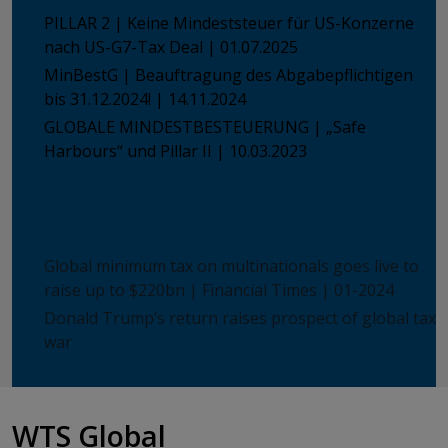
PILLAR 2 | Keine Mindeststeuer für US-Konzerne
nach US-G7-Tax Deal | 01.07.2025
MinBestG | Beauftragung des Abgabepflichtigen
bis 31.12.2024! | 14.11.2024
GLOBALE MINDESTBESTEUERUNG | „Safe
Harbours“ und Pillar II | 10.03.2023
ICON IN MEDIA
Global minimum tax on multinationals goes live to
raise up to $220bn | Financial Times | 01-2024
Donald Trump’s return raises prospect of global tax
war
WTS Global