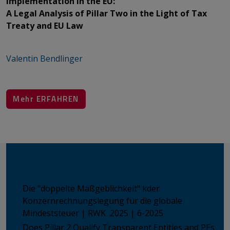
Implementation in the EU:
A Legal Analysis of Pillar Two in the Light of Tax
Treaty and EU Law
​​​​​​​Valentin Bendlinger​​​​​​​​​​​​​​​​​​​​​
​​​​​​​​​​​​​​Mehr ERFAHREN
​​​​​​​​​​​​​​​​​​​​​
ICON PUBLIKATIONEN
Die "doppelte Maßgeblichkeit" kder
Konzernrechnungslegung für die globale
Mindeststeuer | RWK 2025 | 6-2025
Does Pillar 2 Qualify Transparent Entities and PEs