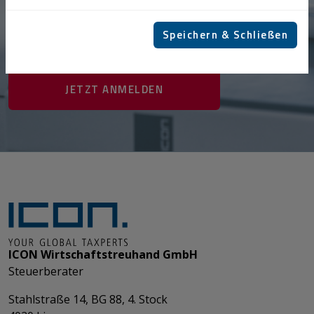
​​​​​​​ICON-Experten informieren aktuell, praxisbezogen und
kompakt über steuerrelevante Entwicklungen,
Speichern & Schließen
Neuerungen und Änderungen.
JETZT ANMELDEN
ICON Wirtschaftstreuhand GmbH
Steuerberater
Stahlstraße 14, BG 88, 4. Stock