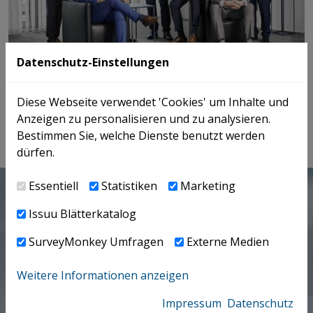
Datenschutz-Einstellungen
Partner und Senior Partner der ICON v.l.n.r.: MMag. Karl Waser;
Andreas Mitterlehner, MSc LL.B.; Mag. Maria Vrba; ​​​​​​​Mag. Karl
Diese Webseite verwendet 'Cookies' um Inhalte und
Mitterlehner; Mag. Matthias Mitterlehner; Mag. Günther Platzer; Prof.
Anzeigen zu personalisieren und zu analysieren.
Dr. Stefan Bendlinger
Bestimmen Sie, welche Dienste benutzt werden
dürfen.
Essentiell
Statistiken
Marketing
GOOD TO KNOW
Anmelden
Issuu Blätterkatalog
zum ICON Newsletter
SurveyMonkey Umfragen
Externe Medien
Weitere Informationen anzeigen
Impressum
Datenschutz