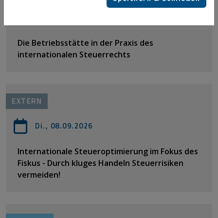
Mi., 26.08.2026
Die Betriebsstätte in der Praxis des
internationalen Steuerrechts
EXTERN
Di., 08.09.2026
Internationale Steueroptimierung im Fokus des
Fiskus - Durch kluges Handeln Steuerrisiken
vermeiden!