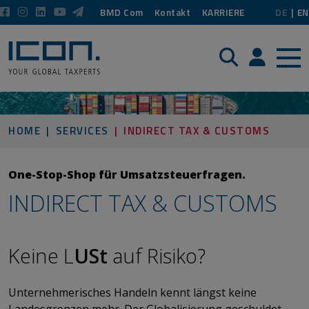
BMD Com
Kontakt
KARRIERE
DE
EN
Suche
Login / P
HOME
SERVICES
INDIRECT TAX & CUSTOMS
One-Stop-Shop für Umsatzsteuerfragen.
INDIRECT TAX & CUSTOMS
Keine L
USt
auf Risiko?
​​​​​​​Unternehmerisches Handeln kennt längst keine
Landesgrenzen mehr. Der Globalisierung geschuldet