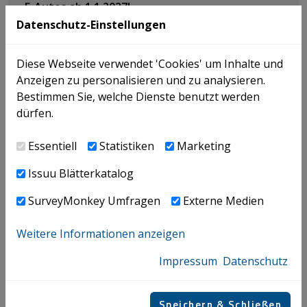
E-Autos ab 1.1.2027!
Datenschutz-Einstellungen
Diese Webseite verwendet 'Cookies' um Inhalte und
NEWS |
20.07.2026
Anzeigen zu personalisieren und zu analysieren.
SAUDI-ARABIEN | Besteuerung von
Bestimmen Sie, welche Dienste benutzt werden
Anlagenbauprojekten - VAT
dürfen.
Essentiell
Statistiken
Marketing
NEWS |
18.06.2026
Issuu Blätterkatalog
VORSTEUERERSTATTUNG | So sichern Sie Ihre
SurveyMonkey Umfragen
Externe Medien
Erstattungsansprüche
Weitere Informationen anzeigen
Seminare
Impressum
Datenschutz
EXTERN
Speichern & Schließen