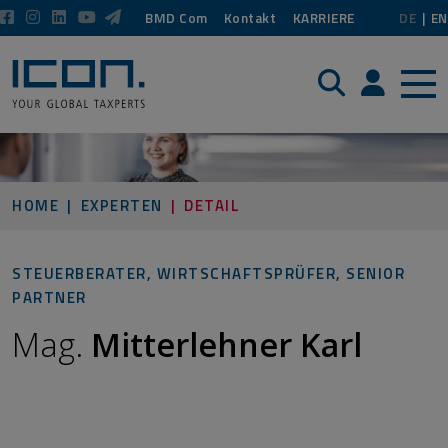
BMD Com
Kontakt
KARRIERE
DE
EN
Suche
Login / P
HOME
EXPERTEN
DETAIL
STEUERBERATER, WIRTSCHAFTSPRÜFER, SENIOR
PARTNER
Mag.
Mitterlehner Karl