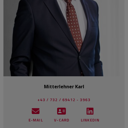
Mitterlehner Karl
+43 / 732 / 69412 - 3963
E-MAIL
V-CARD
LINKEDIN