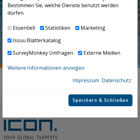
Bestimmen Sie, welche Dienste benutzt werden
dürfen.
Essentiell
Statistiken
Marketing
INDIRECT TAX &
INTERNATIONAL
Issuu Blätterkatalog
CUSTOMS
TAX
SurveyMonkey Umfragen
Externe Medien
Weitere Informationen anzeigen
Impressum
Datenschutz
ALLE ANZEIGEN
Speichern & Schließen