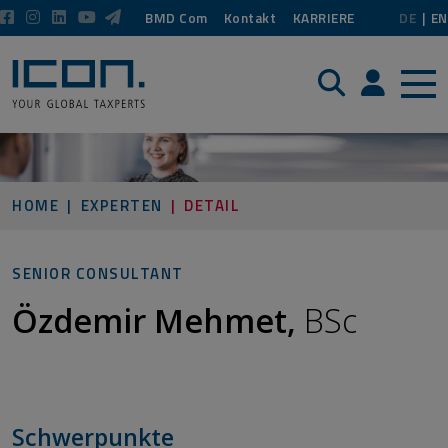
BMD Com
Kontakt
KARRIERE
DE
EN
Suche
Login / P
HOME
EXPERTEN
DETAIL
SENIOR CONSULTANT
Özdemir Mehmet,
BSc
Schwerpunkte