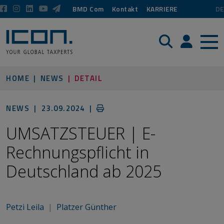
BMD Com
Kontakt
KARRIERE
DE
Suche
Login / P
HOME
NEWS
DETAIL
NEWS |
23.09.2024
|
UMSATZSTEUER | E-
Rechnungspflicht in
Deutschland ab 2025
Petzi Leila
|
Platzer Günther