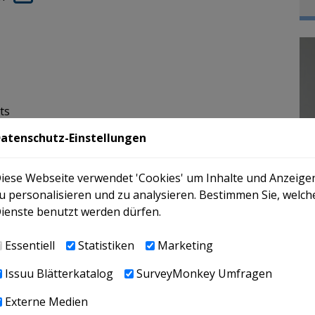
ts
V-Recht
atenschutz-Einstellungen
EU/EWR/Schweiz
erhältnis zu UK
iese Webseite verwendet 'Cookies' um Inhalte und Anzeige
 Verhältnis zu Abkommensstaaten
u personalisieren und zu analysieren. Bestimmen Sie, welch
rhältnis in "Drittstaaten"
ienste benutzt werden dürfen.
Essentiell
Statistiken
Marketing
Issuu Blätterkatalog
SurveyMonkey Umfragen
t (Teil I)
Externe Medien
II)​​​​​​​​​​​​​​​​​​​​​