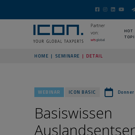
Partner
HOT
von:
TOPI
HOME
SEMINARE
DETAIL
WEBINAR
ICON BASIC
Donner
Basiswissen
Auslandsentse