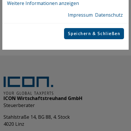
Höhfurtner Julian
Weitere Informationen anzeigen
Impressum
Datenschutz
+43 732 69412 - 8216
Speichern & Schließen
E-MAIL
V-CARD
ICON Wirtschaftstreuhand GmbH
Steuerberater
Stahlstraße 14, BG 88, 4. Stock
4020 Linz