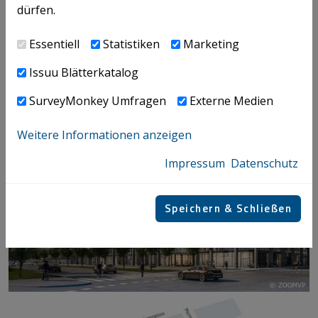
Dynamik, Innovation und Lösungs-Power mit
dürfen.
einzigartigem Experten-Know-how.
Essentiell
Statistiken
Marketing
Issuu Blätterkatalog
SurveyMonkey Umfragen
Externe Medien
Weitere Informationen anzeigen
Impressum
Datenschutz
Speichern & Schließen