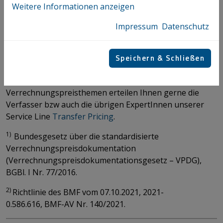
für die nächsten Betriebsprüfungen, können mit diesem
Weitere Informationen anzeigen
Tool bestehende Risikofelder im Konzern entdeckt und
proaktiv in Angriff genommen werden (zB
Impressum
Datenschutz
Umstrukturierungen, Anpassung von
Verrechnungspreisen, Anpassung der Dokumentation
Speichern & Schließen
etc).
Nähere Auskünfte dazu sowie auch zu anderen
Verrechnungspreisthemen erteilen Ihnen gerne die
Verfasser bzw auch die übrigen ExpertInnen unserer
Service Line
Transfer Pricing
. ​​​​​​​
1)
Bundesgesetz über die standardisierte
Verrechnungspreisdokumentation
(Verrechnungspreisdokumentationsgesetz – VPDG),
BGBl. I Nr. 77/2016.
2)
Richtlinie des BMF vom 07.10.2021, 2021-
0.586.616, BMF-AV Nr. 140/2021.