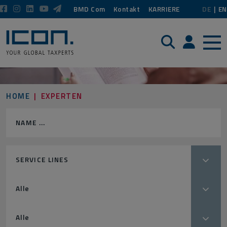
BMD Com
Kontakt
KARRIERE
DE
EN
Suche
Login / P
HOME
EXPERTEN
SERVICE LINES
Alle
Alle