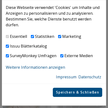
Bendlinger Valentin
Beniaminov Efim
Diese Webseite verwendet 'Cookies' um Inhalte und
+43 732 69412 - 6846
+43 / 732 / 69412 - 41
53
Anzeigen zu personalisieren und zu analysieren.
valentin.bendlinger@­i
con.at
efim.beniaminov@­ico
Bestimmen Sie, welche Dienste benutzt werden
n.at
INTERNATIONAL TAX,
dürfen.
CORPORATE TAX,
PRIVATE CLIENTS
MERGERS &
Essentiell
Statistiken
Marketing
ACQUISITIONS
Issuu Blätterkatalog
SurveyMonkey Umfragen
Externe Medien
Weitere Informationen anzeigen
Impressum
Datenschutz
Speichern & Schließen