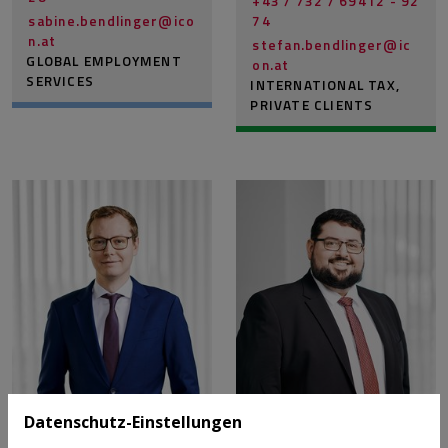
+43 / 732 / 69412 - 92
sabine.bendlinger@­ico
74
n.at
stefan.bendlinger@­ic
GLOBAL EMPLOYMENT
on.at
SERVICES
INTERNATIONAL TAX,
PRIVATE CLIENTS
Datenschutz-Einstellungen