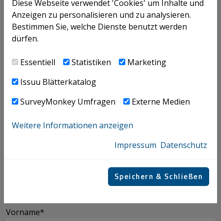
Diese Webseite verwendet 'Cookies' um Inhalte und
Sie uns bitte so viele Informationen wie möglich.
Anzeigen zu personalisieren und zu analysieren.
Wir werden uns umgehend mit Ihnen in Verbindung
Bestimmen Sie, welche Dienste benutzt werden
setzen. Wir stehen Ihnen aber gerne telefonisch unter
dürfen.
+43 (0) 732 69412-0 zur Verfügung.
Essentiell
Statistiken
Marketing
Die mit einem Stern (*) gekennzeichneten Felder sind
Pflichtfelder.
Issuu Blätterkatalog
SurveyMonkey Umfragen
Externe Medien
Kontaktformular
Weitere Informationen anzeigen
Impressum
Datenschutz
Anrede
Anrede
Speichern & Schließen
Vorname
*