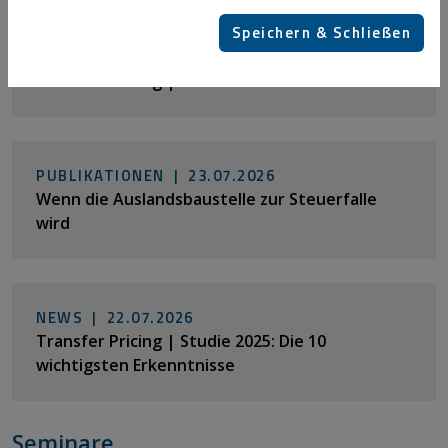
Speichern & Schließen
NEWS |
30.07.2026
Transfer Pricing | Public CbCR: Die Uhr läuft
PUBLIKATIONEN |
23.07.2026
Wenn die Auslandsbaustelle zur Steuerfalle
wird
NEWS |
22.07.2026
Transfer Pricing | Studie 2025: Die 10
wichtigsten Erkenntnisse
Seminare