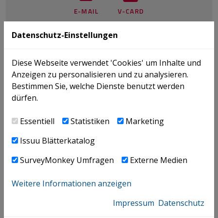
E-MAIL
V-CARD
Datenschutz-Einstellungen
BÜCHER
NEWS
Diese Webseite verwendet 'Cookies' um Inhalte und
PUBLIKATIONEN
Anzeigen zu personalisieren und zu analysieren.
Bestimmen Sie, welche Dienste benutzt werden
TRANSFER PRICING
dürfen.
Essentiell
Statistiken
Marketing
Dazu passend
Issuu Blätterkatalog
SurveyMonkey Umfragen
Externe Medien
PUBLIKATIONEN |
25.09.2020
Digitalisierung im Transfer Pricing
Weitere Informationen anzeigen
Impressum
Datenschutz
News