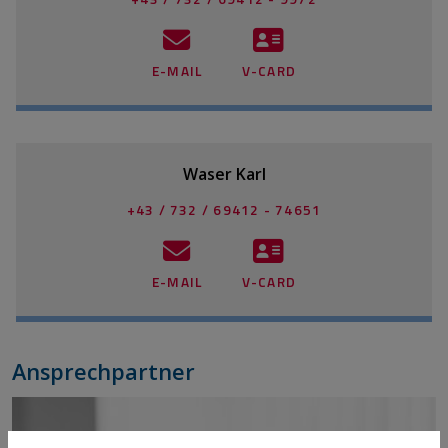
E-MAIL
V-CARD
Waser Karl
+43 / 732 / 69412 - 74651
E-MAIL
V-CARD
Ansprechpartner