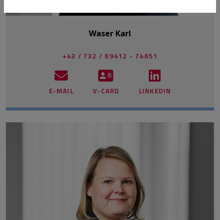
Waser Karl
+43 / 732 / 69412 - 74651
E-MAIL
V-CARD
LINKEDIN