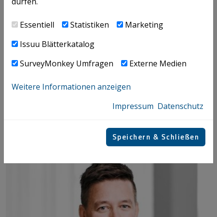
dürfen.
Platzer Günther
Essentiell
Statistiken
Marketing
+43 / 732 / 69412 - 5578
Issuu Blätterkatalog
SurveyMonkey Umfragen
Externe Medien
E-MAIL
V-CARD
Weitere Informationen anzeigen
Impressum
Datenschutz
Ansprechpartner
Speichern & Schließen