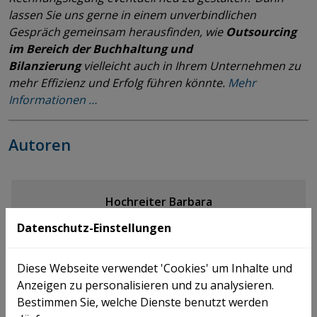
lassen Sie uns gerne in einem unverbindlichen
Gespräch gemeinsam herausfinden, wie
Outsourcing
im Bereich der Buchhaltung und
Bilanzierung
vielleicht auch in Ihrem Unternehmen zu
mehr Effizienz und Erfolg führen könnte.
Mehr
Informationen …
Autoren
Hochreiter Barbara
Datenschutz-Einstellungen
+43 732 69412 - 6212
Diese Webseite verwendet 'Cookies' um Inhalte und
E-MAIL
V-CARD
Anzeigen zu personalisieren und zu analysieren.
Bestimmen Sie, welche Dienste benutzt werden