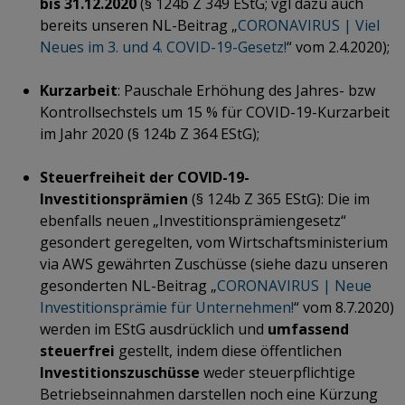
bis 31.12.2020
(§ 124b Z 349 EStG; vgl dazu auch
bereits unseren NL-Beitrag „
CORONAVIRUS | Viel
Neues im 3. und 4. COVID-19-Gesetz!
“ vom 2.4.2020);
Kurzarbeit
: Pauschale Erhöhung des Jahres- bzw
Kontrollsechstels um 15 % für COVID-19-Kurzarbeit
im Jahr 2020 (§ 124b Z 364 EStG);
Steuerfreiheit der COVID-19-
Investitionsprämien
(§ 124b Z 365 EStG): Die im
ebenfalls neuen „Investitionsprämiengesetz“
gesondert geregelten, vom Wirtschaftsministerium
via AWS gewährten Zuschüsse (siehe dazu unseren
gesonderten NL-Beitrag „
CORONAVIRUS | Neue
Investitionsprämie für Unternehmen!
“ vom 8.7.2020)
werden im EStG ausdrücklich und
umfassend
steuerfrei
gestellt, indem diese öffentlichen
Investitionszuschüsse
weder steuerpflichtige
Betriebseinnahmen darstellen noch eine Kürzung