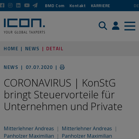
BMD Com
Kontakt
KARRIERE
DE
Suche
Login / P
HOME
NEWS
DETAIL
NEWS |
07.07.2020
|
CORONAVIRUS | KonStG
bringt Steuervorteile für
Unternehmen und Private
Mitterlehner Andreas
|
Mitterlehner Andreas
|
Panholzer Maximilian
|
Panholzer Maximilian