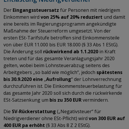
Der
Eingangssteuersatz
für Personen mit niedrigem
Einkommen wird
von
25% auf 20%
reduziert
und damit
eine bereits im Regierungsprogramm angekündigte
Maßnahme der Steuerreform umgesetzt. Von der
ersten ESt-Tarifstufe betroffen sind Einkommensteile
von über EUR 11.000 bis EUR 18.000 (§ 33 Abs 1 EStG).
Die Änderung soll
rückwirkend
ab 1.1.2020
in Kraft
treten und für das gesamte Veranlagungsjahr 2020
gelten, wobei beim Lohnsteuerabzug seitens des
Arbeitgebers „so bald wie möglich“, jedoch
spätestens
bis 30.9.2020 eine
„
Aufrollung
“ der Lohnverrechnung
durchzuführen ist. Die Einkommensteuerbelastung für
das gesamte Jahr 2020 soll sich durch die rückwirkende
ESt-Satzsenkung um
bis zu 350
EUR
vermindern.
Die
SV-Rückerstattung
(„Negativsteuer“ für
Niedrigverdiener ohne ESt-Pflicht) wird
von 300 EUR auf
400 EUR pa erhöht
(§ 33 Abs 8 Z 2 EStG).