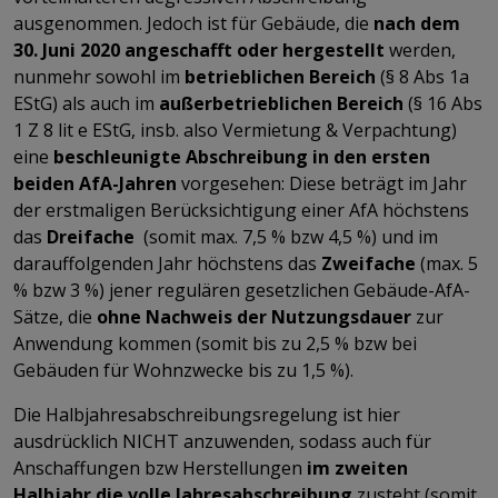
ausgenommen. Jedoch ist für Gebäude, die
nach dem
30. Juni 2020
angeschafft oder hergestellt
werden,
nunmehr sowohl im
betrieblichen Bereich
(§ 8 Abs 1a
EStG) als auch im
außerbetrieblichen Bereich
(§ 16 Abs
1 Z 8 lit e EStG, insb. also Vermietung & Verpachtung)
eine
beschleunigte Abschreibung in den ersten
beiden AfA-Jahren
vorgesehen: Diese beträgt im Jahr
der erstmaligen Berücksichtigung einer AfA höchstens
das
Dreifache
(somit max. 7,5 % bzw 4,5 %) und im
darauffolgenden Jahr höchstens das
Zweifache
(max. 5
% bzw 3 %) jener regulären gesetzlichen Gebäude-AfA-
Sätze, die
ohne Nachweis der Nutzungsdauer
zur
Anwendung kommen (somit bis zu 2,5 % bzw bei
Gebäuden für Wohnzwecke bis zu 1,5 %).
Die Halbjahresabschreibungsregelung ist hier
ausdrücklich NICHT anzuwenden, sodass auch für
Anschaffungen bzw Herstellungen
im zweiten
Halbjahr die volle Jahresabschreibung
zusteht (somit