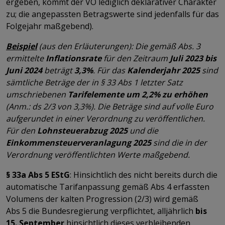
ergeben, kommt der VO lediglich deklarativer Charakter
zu; die angepassten Betragswerte sind jedenfalls für das
Folgejahr maßgebend).
Beispiel
(aus den Erläuterungen): Die gemäß Abs. 3
ermittelte
Inflationsrate
für den Zeitraum
Juli 2023 bis
Juni 2024
beträgt
3,3%
. Für das
Kalenderjahr 2025
sind
sämtliche Beträge der in § 33 Abs 1 letzter Satz
umschriebenen
Tarifelemente um 2,2% zu erhöhen
(Anm.: ds 2/3 von 3,3%). Die Beträge sind auf volle Euro
aufgerundet in einer Verordnung zu veröffentlichen.
Für den
Lohnsteuerabzug 2025
und die
Einkommensteuerveranlagung 2025
sind die in der
Verordnung veröffentlichten Werte maßgebend.
§ 33a Abs 5 EStG
: Hinsichtlich des nicht bereits durch die
automatische Tarifanpassung gemäß Abs 4 erfassten
Volumens der kalten Progression (2/3) wird gemäß
Abs 5 die Bundesregierung verpflichtet, alljährlich
bis
15. September
hinsichtlich dieses verbleibenden