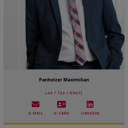
Panholzer Maximilian
+43 / 732 / 69412
E-MAIL
V-CARD
LINKEDIN