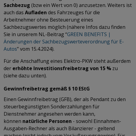
Sachbezug
(bzw ein Wert von
0) anzusetzen. Weiters ist
auch das
Aufladen
des Fahrzeuges für die
Arbeitnehmer ohne Besteuerung eines
Sachbezugswertes möglich (nähere Infos dazu finden
Sie in unserem NL-Beitrag “
GREEN BENEFITS |
Änderungen der Sachbezugswerteverordnung für E-
Autos
” vom 15.4.2024).
Für die Anschaffung eines Elektro-PKW steht außerdem
der
erhöhte Investitionsfreibetrag von 15 %
zu
(siehe dazu unten).
Gewinnfreibetrag gemäß § 10 EStG
Einen Gewinnfreibetrag (GFB), der als Pendant zu den
steuerbegünstigten Sonderzahlungen für
Dienstnehmer angesehen werden kann,
können
natürliche Personen
- sowohl Einnahmen-
Ausgaben-Rechner als auch Bilanzierer - geltend
machen (nicht jedoch vom Veräußerungsgewinn). Für