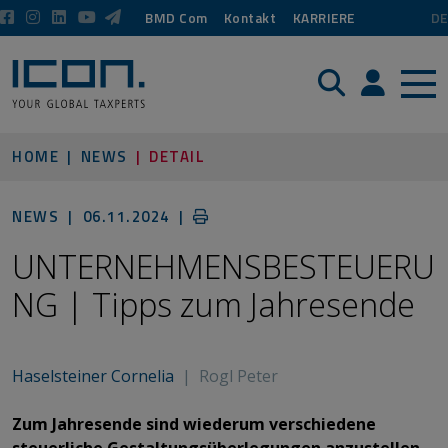
BMD Com
Kontakt
KARRIERE
DE
Suche
Login / P
HOME
NEWS
DETAIL
NEWS |
06.11.2024
|
UNTERNEHMENSBESTEUERU
NG | Tipps zum Jahresende
Haselsteiner Cornelia
|
Rogl Peter
Zum Jahresende sind wiederum verschiedene
steuerliche Gestaltungsüberlegungen anzustellen,