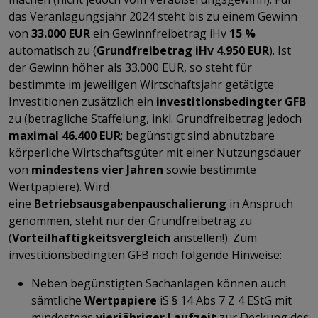
das Veranlagungsjahr 2024 steht bis zu einem Gewinn
von
33.000 EUR
ein Gewinnfreibetrag iHv
15 %
automatisch zu (
Grundfreibetrag
iHv 4.950 EUR
). Ist
der Gewinn höher als 33.000 EUR, so steht für
bestimmte im jeweiligen Wirtschaftsjahr getätigte
Investitionen zusätzlich ein
investitionsbedingter GFB
zu (betragliche Staffelung, inkl. Grundfreibetrag jedoch
maximal 46.400 EUR
;
begünstigt sind abnutzbare
körperliche Wirtschaftsgüter mit einer Nutzungsdauer
von
mindestens vier Jahren
sowie bestimmte
Wertpapiere). Wird
eine
Betriebsausgabenpauschalierung
in Anspruch
genommen, steht nur der Grundfreibetrag zu
(
Vorteilhaftigkeitsvergleich
anstellen!). Zum
investitionsbedingten GFB noch folgende Hinweise:
Neben begünstigten Sachanlagen können auch
sämtliche
Wertpapiere
iS § 14 Abs 7 Z 4 EStG mit
mindestens
vierjähriger Laufzeit
zur Deckung des