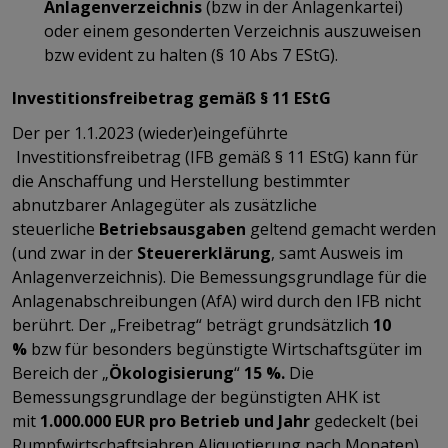
Anlagenverzeichnis
(bzw in der Anlagenkartei)
oder einem gesonderten Verzeichnis auszuweisen
bzw evident zu halten (§ 10 Abs 7 EStG).
Investitionsfreibetrag gemäß § 11 EStG
Der per 1.1.2023 (wieder)eingeführte
Investitionsfreibetrag (IFB gemäß § 11 EStG) kann für
die Anschaffung und Herstellung bestimmter
abnutzbarer Anlagegüter als zusätzliche
steuerliche
Betriebsausgaben
geltend gemacht werden
(und zwar in der
Steuererklärung
, samt Ausweis im
Anlagenverzeichnis). Die Bemessungsgrundlage für die
Anlagenabschreibungen (AfA) wird durch den IFB nicht
berührt. Der „Freibetrag“ beträgt grundsätzlich
10
%
bzw für besonders begünstigte Wirtschaftsgüter im
Bereich der „
Ökologisierung
“
15 %.
Die
Bemessungsgrundlage der begünstigten AHK ist
mit
1.000.000 EUR pro Betrieb und Jahr
gedeckelt (bei
Rumpfwirtschaftsjahren Aliquotierung nach Monaten).