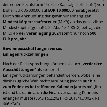
der neuen Rechtsform “Flexible Kapitalgesellschaft”) von
bisher EUR 35.000,00 auf
EUR 10.000,00
herabgesetzt.
Durch die Anknüpfung der gewinnunabhängigen
Mindestkörperschaftsteuer
(MiKö) an das gesetzliche
Mindestkapital (gemäß § 24 Abs 4 Z 1 KStG) beträgt die
MiKö
ab der Veranlagung 2024
somit nur noch
500
EUR pro Jahr
.
Gewinnausschüttungen versus
Einlagenrückzahlungen
Nach der Rechtsprechung können uU auch „
verdeckte
Ausschüttungen
“ als steuerliche
Einlagenrückzahlungen behandelt werden, wobei eine
diesbezügliche Wahlrechtsausübung jedoch
nur bis
zum Ende des betreffenden Kalenderjahres
möglich
ist und bis dahin auch die Finanzverwaltung Kenntnis
erlangen müsste (VwGH 5.2.2021, Ro 2019/13/0027; Rz
606 KStR).