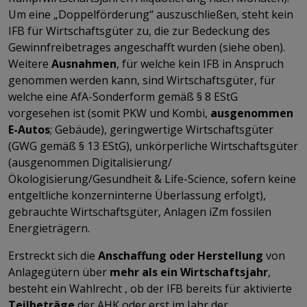
Um eine „Doppelförderung“ auszuschließen, steht kein
IFB für Wirtschaftsgüter zu, die zur Bedeckung des
Gewinnfreibetrages angeschafft wurden (siehe oben).
Weitere
Ausnahmen
, für welche kein IFB in Anspruch
genommen werden kann, sind Wirtschaftsgüter, für
welche eine AfA-Sonderform gemäß § 8 EStG
vorgesehen ist (somit PKW und Kombi,
ausgenommen
E-Autos
; Gebäude), geringwertige Wirtschaftsgüter
(GWG gemäß § 13 EStG), unkörperliche Wirtschaftsgüter
(ausgenommen Digitalisierung/
Ökologisierung/Gesundheit & Life-Science, sofern keine
entgeltliche konzerninterne Überlassung erfolgt),
gebrauchte Wirtschaftsgüter, Anlagen iZm fossilen
Energieträgern.
Erstreckt sich die
Anschaffung oder Herstellung
von
Anlagegütern über
mehr als ein Wirtschaftsjahr
,
besteht ein Wahlrecht , ob der IFB bereits für aktivierte
Teilbeträge
der AHK oder erst im Jahr der