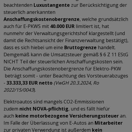
beachtenden
Luxustangente
zur Berücksichtigung der
steuerlich anerkannten
Anschaffungskostenobergrenze
, welche grundsätzlich
auch für E-PKWS mit
40.000 EUR
limitiert ist, hat
nunmehr der Verwaltungsgerichtshof klargestellt (und
damit die Rechtsansicht der Finanzverwaltung bestätigt),
dass es sich hiebei um eine
Bruttogrenze
handelt.
Demgemäß kann die Umsatzsteuer gemäß § 6 Z 11 EStG
NICHT Teil der steuerlichen Anschaffungskosten sein.
Die Anschaffungskostenobergrenze für Elektro-PKW
beträgt somit - unter Beachtung des Vorsteuerabzuges
-
33.333,33 EUR netto
(VwGH 20.3.2024, Ro
2022/15/0043
).
Elektroautos sind mangels CO2-Emmissionen
zudem
nicht NOVA-pflichtig
, und es fällt hiefür
auch
keine motorbezogene Versicherungssteuer
an.
Im Falle der Überlassung von E-Autos an
Mitarbeiter
zur privaten Verwendung ist außerdem
kein