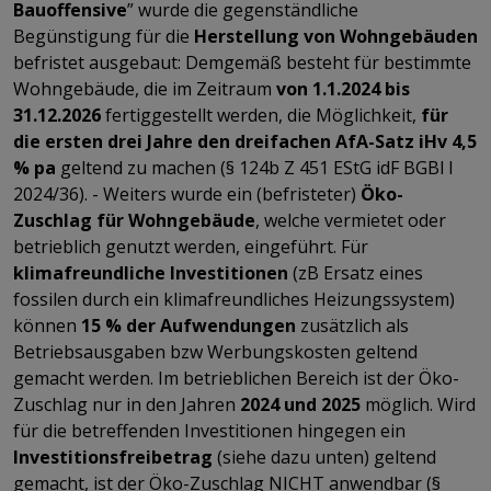
Bauoffensive
”
wurde die gegenständliche
Begünstigung für die
Herstellung von Wohngebäuden
befristet ausgebaut: Demgemäß besteht für bestimmte
Wohngebäude, die im Zeitraum
von 1.1.2024 bis
31.12.2026
fertiggestellt werden, die Möglichkeit,
für
die ersten drei Jahre den dreifachen AfA-Satz iHv 4,5
% pa
geltend zu machen (§ 124b Z 451 EStG idF BGBl I
2024/36). - Weiters wurde ein (befristeter)
Öko-
Zuschlag
für Wohngebäude
, welche vermietet oder
betrieblich genutzt werden, eingeführt. Für
klimafreundliche Investitionen
(zB Ersatz eines
fossilen durch ein klimafreundliches Heizungssystem)
können
15 % der Aufwendungen
zusätzlich als
Betriebsausgaben bzw Werbungskosten geltend
gemacht werden. Im betrieblichen Bereich ist der Öko-
Zuschlag nur in den Jahren
2024 und 2025
möglich. Wird
für die betreffenden Investitionen hingegen ein
Investitionsfreibetrag
(siehe dazu unten) geltend
gemacht, ist der Öko-Zuschlag NICHT anwendbar (§