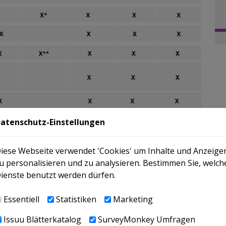
atenschutz-Einstellungen
vollen 1.000 EUR anzugeben. Die einzelnen Posten können na
iese Webseite verwendet 'Cookies' um Inhalte und Anzeige
rden.
u personalisieren und zu analysieren. Bestimmen Sie, welch
gen zur Berichterstattung und Offenle
ienste benutzt werden dürfen.
Essentiell
Statistiken
Marketing
italgesellschaften gem. §243b UGB
ehmen von öffentlichem Interesse gelten und an den Abschlus
Issuu Blätterkatalog
SurveyMonkey Umfragen