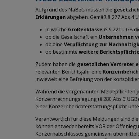
Aufgrund des NaBeG müssen die
gesetzlic
Erklärungen
abgeben. Gemäß § 277 Abs 4 UG
in welche
Größenklasse
iS § 221 UGB di
ob die Gesellschaft ein
Unternehmen von
ob eine
Verpflichtung zur Nachhaltig
ob bestimmte
weitere Berichtspflicht
Zudem haben die
gesetzlichen Vertreter
relevanten Berichtsjahr eine
Konzernberich
inwieweit eine Befreiung von der konsolidie
Während die vorgenannten Meldepflichten jewe
Konzernrechnungslegung (§ 280 Abs 3 UGB) v
einer Konzernberichterstattungspflicht un
Verantwortlich für diese Meldungen sind di
können entweder bereits VOR der Offenlegu
Konzernabschlusses gemeinsam übermittelt w