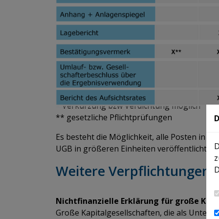
​​​​​​​* Verkürzung bzw Verdichtung möglich
​​​​​​​** gesetzliche Pflichtprüfungen
D
Es besteht die Möglichkeit, alle Posten in 
D
UGB in größeren Einheiten veröffentlicht we
z
​​​​​​​Weitere Verpflichtun
D
Nichtfinanzielle Erklärung für große Kap
Große Kapitalgesellschaften, die als Untern