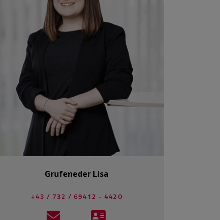
Grufeneder Lisa
+43 / 732 / 69412 - 4420