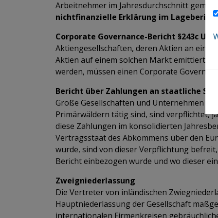
Arbeitnehmer im Jahresdurchschnitt gemäß § 
nichtfinanzielle Erklärung im Lageberich
Corporate Governance-Bericht §243c UGB
W
Aktiengesellschaften, deren Aktien an einem
Aktien auf einem solchen Markt emittiert h
werden, müssen einen Corporate Governance
Bericht über Zahlungen an staatliche Ste
Große Gesellschaften und Unternehmen von ö
Primärwäldern tätig sind, sind verpflichtet, 
diese Zahlungen im konsolidierten Jahresbe
Vertragsstaat des Abkommens über den Europä
wurde, sind von dieser Verpflichtung befre
Bericht einbezogen wurde und wo dieser ei
Zweigniederlassung
​​​​​​​​​​​​​​Die Vertreter von inländischen Z
Hauptniederlassung der Gesellschaft maßgebl
internationalen Firmenkreisen gebräuchliche