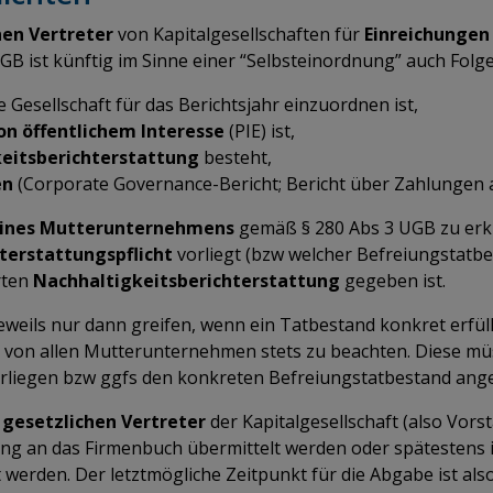
hen Vertreter
von Kapitalgesellschaften für
Einreichungen 
B ist künftig im Sinne einer “Selbsteinordnung” auch Fol
e Gesellschaft für das Berichtsjahr einzuordnen ist,
 öffentlichem Interesse
(PIE) ist,
keitsberichterstattung
besteht,
en
(Corporate Governance-Bericht; Bericht über Zahlungen an
 eines Mutterunternehmens
gemäß § 280 Abs 3 UGB zu erk
terstattungspflicht
vorliegt (bzw welcher Befreiungstatb
rten
Nachhaltigkeitsberichterstattung
gegeben ist.
ils nur dann greifen, wenn ein Tatbestand konkret erfüllt i
on allen Mutterunternehmen stets zu beachten. Diese müss
terliegen bzw ggfs den konkreten Befreiungstatbestand an
e
gesetzlichen Vertreter
der Kapitalgesellschaft (also Vor
ng an das Firmenbuch übermittelt werden oder spätestens
erden. Der letztmögliche Zeitpunkt für die Abgabe ist also