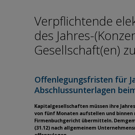
Verpflichtende ele
des Jahres-(Konze
Gesellschaft(en) 
Offenlegungsfristen für J
Abschlussunterlagen bei
Kapitalgesellschaften müssen ihre Jahre
von fünf Monaten aufstellen und binnen
Firmenbuchgericht übermitteln. Demgemä
(31.12) nach allgemeinem Unternehmensre
offenzulegen.