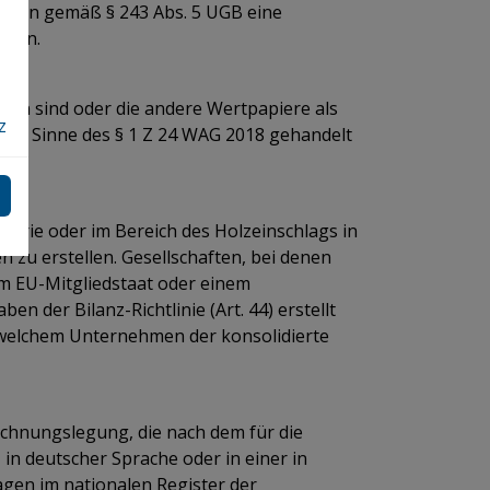
ngaben gemäß § 243 Abs. 5 UGB eine
hmen.
sen sind oder die andere Wertpapiere als
z
m im Sinne des § 1 Z 24 WAG 2018 gehandelt
trie oder im Bereich des Holzeinschlags in
en zu erstellen. Gesellschaften, bei denen
em EU-Mitgliedstaat oder einem
der Bilanz-Richtlinie (Art. 44) erstellt
i welchem Unternehmen der konsolidierte
r Rechnungslegung, die nach dem für die
in deutscher Sprache oder in einer in
agen im nationalen Register der