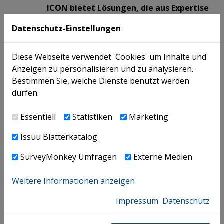
ICON bietet Lösungen, die aus Expertise
und fundiertem Praxis-Know-How
2020
Datenschutz-Einstellungen
entstehen
CHEFINFO | Ausgabe 3-2020
Diese Webseite verwendet 'Cookies' um Inhalte und
LIQUIDITÄT im Fokus - Interview mit
Anzeigen zu personalisieren und zu analysieren.
2020
Andreas Mitterlehner und Karl Waser
Bestimmen Sie, welche Dienste benutzt werden
CHEFINFO | Ausgabe 3-2020
dürfen.
ICON Generationenwechsel. Neues
Essentiell
Statistiken
Marketing
Konzept beim
2020
Issuu Blätterkatalog
Steuerberatungsunternehmen ICON
DIE MACHER | Ausgabe Frühling 2020
SurveyMonkey Umfragen
Externe Medien
Führungsarbeit: Fünf neue Partner bei
Weitere Informationen anzeigen
2020
ICON im Team
Impressum
Datenschutz
Die Presse | 27.03.2020