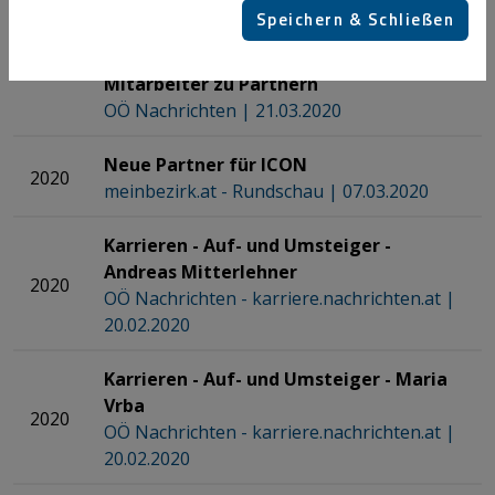
Fünf neue Partner für ICON - Die ICON
Speichern & Schließen
Wirtschaftstreuhand GmbH läutet eine
2020
neue Ära ein und macht fünf verdiente
Mitarbeiter zu Partnern
OÖ Nachrichten | 21.03.2020
Neue Partner für ICON
2020
meinbezirk.at - Rundschau | 07.03.2020
Karrieren - Auf- und Umsteiger -
Andreas Mitterlehner
2020
OÖ Nachrichten - karriere.nachrichten.at |
20.02.2020
Karrieren - Auf- und Umsteiger - Maria
Vrba
​​​​​​​
2020
OÖ Nachrichten - karriere.nachrichten.at |
20.02.2020