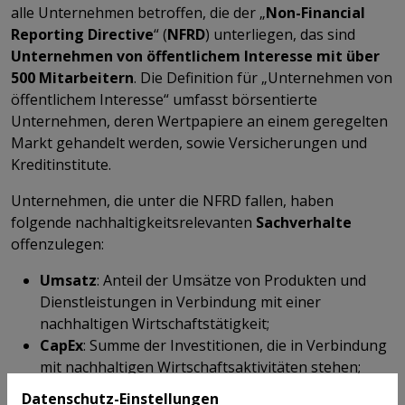
alle Unternehmen betroffen, die der „
Non-Financial
Reporting Directive
“ (
NFRD
) unterliegen, das sind
Unternehmen von öffentlichem Interesse mit über
500 Mitarbeitern
. Die Definition für „Unternehmen von
öffentlichem Interesse“ umfasst börsentierte
Unternehmen, deren Wertpapiere an einem geregelten
Markt gehandelt werden, sowie Versicherungen und
Kreditinstitute.
Unternehmen, die unter die NFRD fallen, haben
folgende nachhaltigkeitsrelevanten
Sachverhalte
offenzulegen:
Umsatz
: Anteil der Umsätze von Produkten und
Dienstleistungen in Verbindung mit einer
nachhaltigen Wirtschaftstätigkeit;
CapEx
: Summe der Investitionen, die in Verbindung
mit nachhaltigen Wirtschaftsaktivitäten stehen;
OpEx
: Summe der Betriebsausgaben, die für die
Datenschutz-Einstellungen