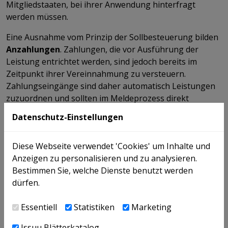
Mitgliedstaaten, bei ihrer Anwendung hinterfragt
werden müssen.
Eine Ausnahme vom Prinzip der Sollbesteuerung bilden
Anzahlungen
. Zahlungen, die vor Ausführung der
Leistung entrichtet werden, sind jedoch bereits im
Zeitpunkt ihrer Vereinnahmung zu versteuern.
Zahlungseingänge sind daher automatisch Leistungen
zuzuordnen und sollten im Meldeprozess direkt
berücksichtigt werden.
Datenschutz-Einstellungen
Automatisierung des Reportings
Diese Webseite verwendet 'Cookies' um Inhalte und
Liegen alle erforderlichen Daten
vor, kann auf deren
Anzeigen zu personalisieren und zu analysieren.
Basis die elektronische Rechnung erstellt werden. Der
Bestimmen Sie, welche Dienste benutzt werden
Schritt von der elektronischen Rechnung zur
dürfen.
transaktionsbezogenen Meldung des Umsatzes
ist
dann weitaus weniger kompliziert, da die elektronische
Essentiell
Statistiken
Marketing
Rechnung bereits alle meldepflichtigen Daten enthält
und kein weiterer menschlicher Eingriff erforderlich sein
Issuu Blätterkatalog