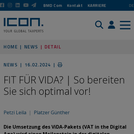
BMD Com
Kontakt
KARRIERE
DE
Suche
Login / P
HOME
NEWS
DETAIL
NEWS |
16.02.2024
|
FIT FÜR VIDA? | So bereiten
Sie sich optimal vor!
Petzi Leila
|
Platzer Günther
Die Umsetzung des ViDA-Pakets (VAT in the Digital
Age) wird einen Meilenstein in der digitalen