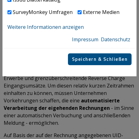
sollte. Die Meldung der Umsätze an die Behörde sollte
SurveyMonkey Umfragen
Externe Medien
beispielsweise automatisiert mittels Einbindung einer
Schnittstelle im ERP System erfolgen.
Weitere Informationen anzeigen
Von ViDA umfasste
grenzüberschreitende Zukäufe
Impressum
Datenschutz
müssen durch den Leistungsempfänger gemäß
Richtlinienentwurf
innerhalb von 2 Tagen nach Erhalt
der strukturierten E-Rechnung elektronisch
an die
Speichern & Schließen
zuständige Steuerbehörde gemeldet werden. Hiervon
betroffen sind in erster Linie innergemeinschaftliche
Erwerbe und grenzüberschreitende Reverse Charge
Eingangsumsätze. Um diesen relativ kurzen Zeitrahmen
einhalten zu können, müssen Unternehmen
Vorkehrungen schaffen, die eine
automatisierte
Verarbeitung der eigehenden Rechnungen
- im Sinne
einer automatischen Verbuchung und anschließenden
Meldung - ermöglichen.
Auf Basis der auf der Rechnung angegebenen UID-