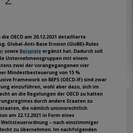
s die OECD am 20.12.2021 detaillierte
. Global-Anti-Base Erosion (GloBE)-Rules
ar
sowie
Beispiele
ergänzt hat. Dadurch soll
nale Unternehmensgruppen mit einem
stens zwei der vorangegangenen vier
iner Mindestbesteuerung von 15 %
lusive Framework on BEPS (OECD-IF) sind zwar
rung einzuführen, wohl aber dazu, sich im
Recht an die Regelungen der OECD zu halten
erungsregimes durch andere Staaten zu
dstaaten, die nämlich unionsrechtlich
ion am 22.12.2021 in Form eines
e Weltsteuerordnung – nach einstimmiger
s Recht zu übernehmen. Im nachfolgenden