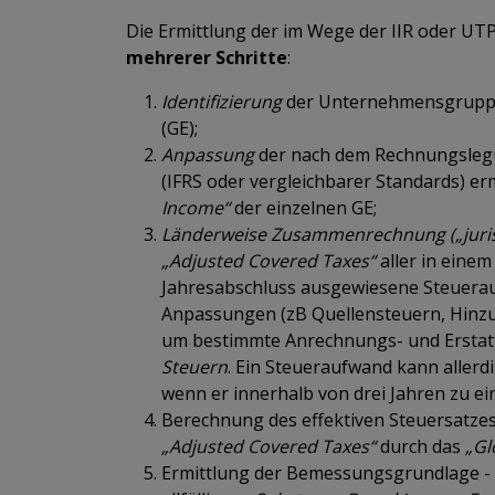
Die Ermittlung der im Wege der IIR oder U
mehrerer Schritte
:
Identifizierung
der Unternehmensgruppen
(GE);
Anpassung
der nach dem Rechnungsleg
(IFRS oder vergleichbarer Standards) er
Income“
der einzelnen GE;
Länderweise Zusammenrechnung
(„jur
„Adjusted Covered Taxes“
aller in einem
Jahresabschluss ausgewiesene Steuerau
Anpassungen (zB Quellensteuern, Hinz
um bestimmte Anrechnungs- und Erstat
Steuern
. Ein Steueraufwand kann aller
wenn er innerhalb von drei Jahren zu e
Berechnung des effektiven Steuersatze
„Adjusted Covered Taxes“
durch das
„Gl
Ermittlung der Bemessungsgrundlage - d