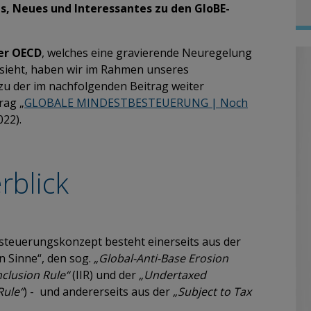
es, Neues und Interessantes zu den GloBE-
er OECD
, welches eine
gravierende Neuregelung
rsieht, haben wir im Rahmen unseres
 zu der im nachfolgenden Beitrag weiter
rag „
GLOBALE MINDESTBESTEUERUNG | Noch
022).
rblick
steuerungskonzept besteht einerseits aus der
 Sinne“, den sog.
„Global-Anti-Base Erosion
clusion Rule“
(IIR) und der
„Undertaxed
Rule“
) -
und andererseits aus der
„Subject to Tax