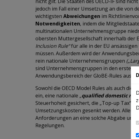
nicht gilt. Die Staaten des OECD-IF sind nich
jedoch im Fall einer Umsetzung an die von 
wichtigsten
Abweichungen
im Richtlinienvo
Notwendigkeiten
, indem die Mitgliedstaat
multinationalen Unternehmensgruppe niedri
obersten Muttergesellschaft innerhalb der 
Inclusion Rule“
für alle in der EU ansässige
müssen. Außerdem wird der Anwendungsbere
rein nationale Unternehmensgruppen
(„Lar
sind Unternehmensgruppen in den ersten fün
D
Anwendungsbereich der GloBE-Rules ausg
Sowohl die OECD Model Rules als auch die EU
D
ein, eine nationale
„
qualified domestic mi
z
Steuerhoheit gesichert, die „Top-up Tax“ nu
D
Umsetzungskosten gesenkt werden. Allerding
Anforderungen an eine solche Abgabe und 
Regelungen.