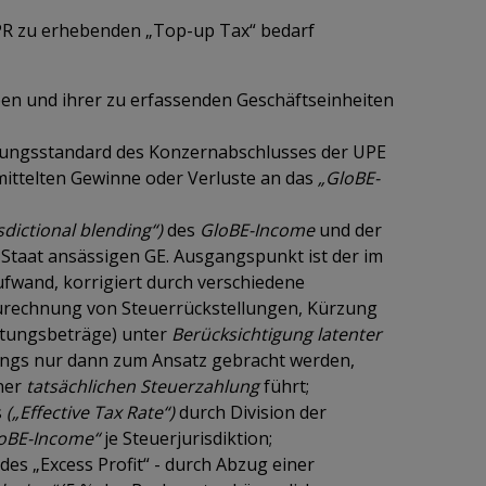
TPR zu erhebenden „Top-up Tax“ bedarf
 und ihrer zu erfassenden Geschäftseinheiten
ungsstandard des Konzernabschlusses der UPE
mittelten Gewinne oder Verluste an das
„GloBE-
isdictional blending“)
des
GloBE-Income
und der
 Staat ansässigen GE. Ausgangspunkt ist der im
fwand, korrigiert durch verschiedene
urechnung von Steuerrückstellungen, Kürzung
tungsbeträge) unter
Berücksichtigung latenter
dings nur dann zum Ansatz gebracht werden,
iner
tatsächlichen Steuerzahlung
führt;
s
(„Effective Tax Rate“)
durch Division der
oBE-Income“
je Steuerjurisdiktion;
es „Excess Profit“ - durch Abzug einer