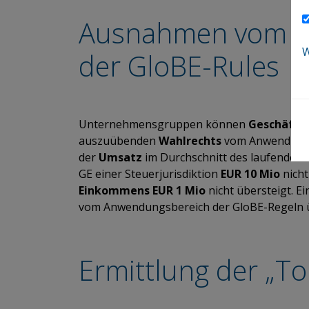
Ausnahmen vom A
W
der GloBE-Rules
Unternehmensgruppen können
Geschäfts
auszuübenden
Wahlrechts
vom Anwendungs
der
Umsatz
im Durchschnitt des laufenden 
GE einer Steuerjurisdiktion
EUR 10 Mio
nicht
Einkommens EUR 1 Mio
nicht übersteigt. E
vom Anwendungsbereich der GloBE-Regeln
Ermittlung der „T