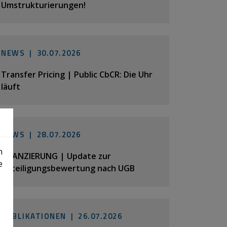
Umstrukturierungen!
NEWS |
30.07.2026
Transfer Pricing | Public CbCR: Die Uhr
läuft
NEWS |
28.07.2026
n
BILANZIERUNG | Update zur
e
Beteiligungsbewertung nach UGB
PUBLIKATIONEN |
26.07.2026