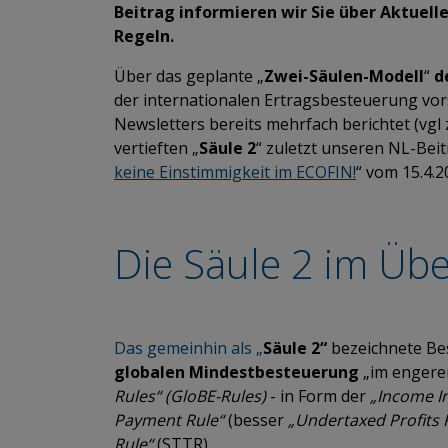
Beitrag informieren wir Sie über Aktuell
Regeln.
Über das geplante „
Zwei-Säulen-Modell
“
d
der internationalen Ertragsbesteuerung vo
Newsletters bereits mehrfach berichtet (vgl
vertieften „
Säule 2
“ zuletzt unseren NL-Beit
keine Einstimmigkeit im ECOFIN!
“ vom 15.4.2
Die Säule 2 im Übe
Das gemeinhin als „
Säule 2“
bezeichnete Be
globalen Mindestbesteuerung
„im engeren
Rules“ (GloBE-Rules)
-
in Form der
„Income In
Payment Rule“
(besser
„Undertaxed Profits 
Rule“
(STTR).