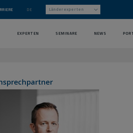
Länderexperten
RRIERE
DE
S
EXPERTEN
SEMINARE
NEWS
POR
nsprechpartner