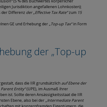
lusion“
(5 % des Buchwertes körperlicher
eiligen Jurisdiktion angefallenen Lohnkosten);
s der Differenz
der „Effective Tax Rate“
zum
15
zelnen GE und Erhebung der
„Top-up Tax“
in Form
rhebung der „Top-up
gestalt, dass die IIR grundsätzlich
auf Ebene der
 Parent Entity“
(UPE), im Ausmaß ihrer
en ist. Sollte deren Ansässigkeitsstaat die IIR
chsten Ebene, also bei der
„Intermediate Parent
llschaften mit konzernfremden Eigentümern, die