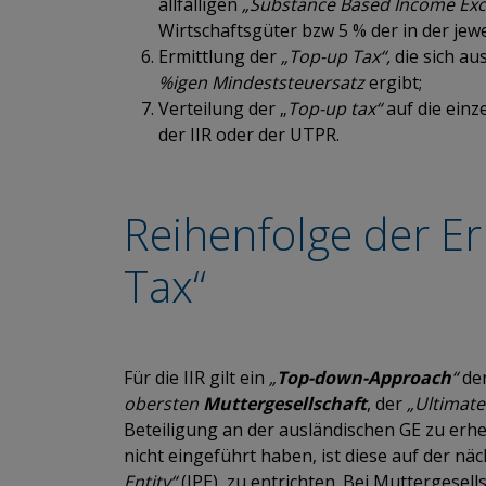
allfälligen
„Substance Based Income Exc
Wirtschaftsgüter bzw 5 % der in der jew
Ermittlung der
„Top-up Tax“,
die sich au
%igen Mindeststeuersatz
ergibt;
Verteilung der „
Top-up tax“
auf die ein
der IIR oder der UTPR.
Reihenfolge der E
Tax“
Für die IIR gilt ein
„
Top-down-Approach
“
der
obersten
Muttergesellschaft
, der
„Ultimate
Beteiligung an der ausländischen GE zu erheb
nicht eingeführt haben, ist diese auf der nä
Entity“
(IPE), zu entrichten. Bei Muttergese