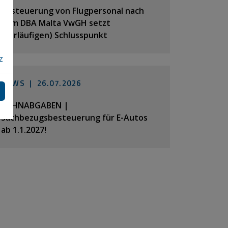
Besteuerung von Flugpersonal nach
dem DBA Malta VwGH setzt
(vorläufigen) Schlusspunkt
z
NEWS |
26.07.2026
LOHNABGABEN |
Sachbezugsbesteuerung für E-Autos
ab 1.1.2027!