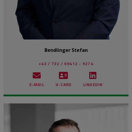
Bendlinger Stefan
+43 / 732 / 69412 - 9274
E-MAIL
V-CARD
LINKEDIN