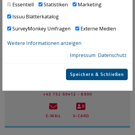
Essentiell
Statistiken
Marketing
Issuu Blätterkatalog
Bendlinger Valentin
SurveyMonkey Umfragen
Externe Medien
+43 732 69412 - 6846
Weitere Informationen anzeigen
E-MAIL
V-CARD
Impressum
Datenschutz
Speichern & Schließen
Mitterlehner Matthias
+43 732 69412 - 6990
E-MAIL
V-CARD