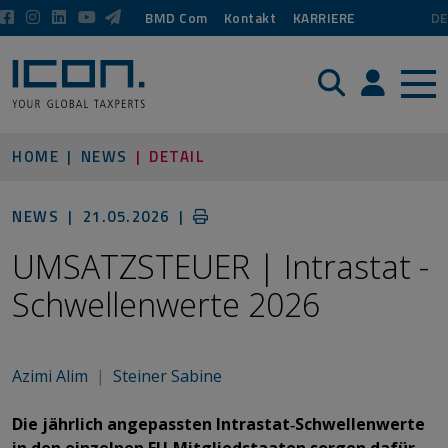
BMD Com
Kontakt
KARRIERE
DE
Suche
Login / P
HOME
NEWS
DETAIL
NEWS |
21.05.2026
|
UMSATZSTEUER | Intrastat -
Schwellenwerte 2026
Azimi Alim
|
Steiner Sabine
Die jährlich angepassten Intrastat‑Schwellenwerte
in den einzelnen EU‑Mitgliedstaaten sorgen dafür,