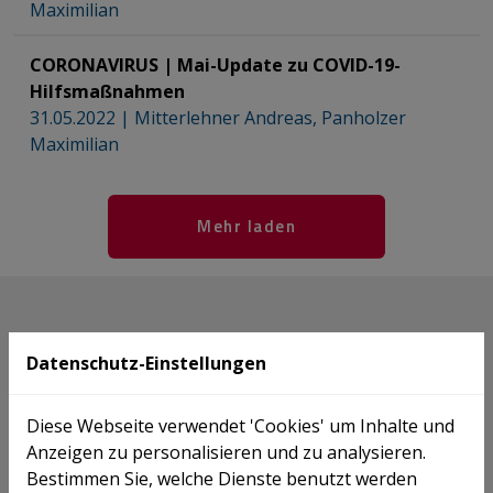
Maximilian
CORONAVIRUS | Mai-Update zu COVID-19-
Hilfsmaßnahmen
31.05.2022
|
Mitterlehner Andreas
,
Panholzer
Maximilian
Mehr laden
Datenschutz-Einstellungen
Diese Webseite verwendet 'Cookies' um Inhalte und
ICON Wirtschaftstreuhand GmbH
Anzeigen zu personalisieren und zu analysieren.
Steuerberater
Bestimmen Sie, welche Dienste benutzt werden