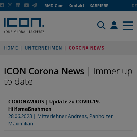
BMD Com
Kontakt
KARRIERE
DE
Suche
Login / P
HOME
UNTERNEHMEN
CORONA NEWS
​​​​​​​ICON Corona News
| Immer up
to date
CORONAVIRUS | Update zu COVID-19-
Hilfsmaßnahmen
28.06.2023
|
Mitterlehner Andreas
,
Panholzer
Maximilian