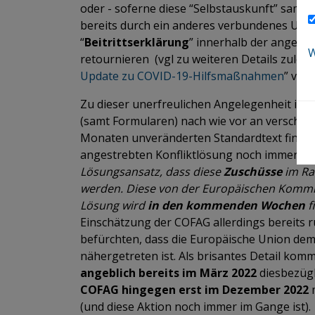
oder - soferne diese “Selbstauskunft” samt 
bereits durch ein anderes verbundenes Unte
“
Beitrittserklärung
” innerhalb der angefüh
W
retournieren (vgl zu weiteren Details zuletz
Update zu COVID-19-Hilfsmaßnahmen
” vom 
Zu dieser unerfreulichen Angelegenheit ist a
(samt Formularen) nach wie vor an verschie
Monaten unveränderten Standardtext findet 
angestrebten Konfliktlösung noch immer fo
Lösungsansatz, dass diese
Zuschüsse
im Ra
werden. Diese von der Europäischen Kommiss
Lösung wird
in den kommenden Wochen
fi
Einschätzung der COFAG allerdings bereits run
befürchten, dass die Europäische Union dem
nähergetreten ist. Als brisantes Detail komm
angeblich bereits im März 2022
diesbezügl
COFAG hingegen erst im Dezember 2022
m
(und diese Aktion noch immer im Gange ist).