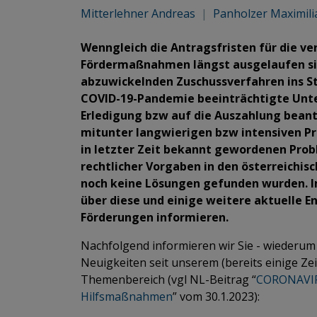
Mitterlehner Andreas
|
Panholzer Maximili
Wenngleich die Antragsfristen für die ve
Fördermaßnahmen längst ausgelaufen sind
abzuwickelnden Zuschussverfahren ins St
COVID-19-Pandemie beeinträchtigte Unte
Erledigung bzw auf die Auszahlung beantr
mitunter langwierigen bzw intensiven Pr
in letzter Zeit bekannt gewordenen Pro
rechtlicher Vorgaben in den österreichisc
noch keine Lösungen gefunden wurden. I
über diese und einige weitere aktuelle E
Förderungen informieren.
Nachfolgend informieren wir Sie - wiederum
Neuigkeiten seit unserem (bereits einige Ze
Themenbereich (vgl NL-Beitrag “
CORONAVIR
Hilfsmaßnahmen
” vom 30.1.2023):