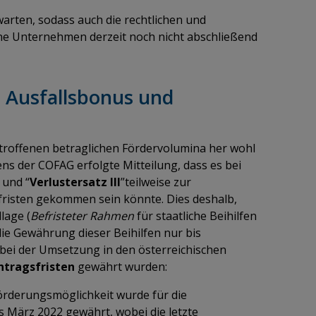
arten, sodass auch die rechtlichen und
ne Unternehmen derzeit noch nicht abschließend
i Ausfallsbonus und
etroffenen betraglichen Fördervolumina her wohl
tens der COFAG erfolgte Mitteilung, dass es bei
 und “
Verlustersatz III
”teilweise zur
fristen gekommen sein könnte. Dies deshalb,
lage (
Befristeter Rahmen
für staatliche Beihilfen
ie Gewährung dieser Beihilfen nur bis
bei der Umsetzung in den österreichischen
ntragsfristen
gewährt wurden:
örderungsmöglichkeit wurde für die
 März 2022 gewährt, wobei die letzte