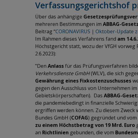
Verfassungsgerichtshof 
Über das anhängige
Gesetzesprüfungsve
mehreren Bestimmungen im
ABBAG-Geset
Beitrag “
CORONAVIRUS | Oktober-Update z
Im Rahmen dieses Verfahrens fand
am 14.6.
Höchstgericht statt, wozu der VfGH vorweg 
2.6.2023):
"Den
Anlass
für das Prüfungsverfahren bild
Verkehrsdienste GmbH
(WLV), die sich gege
Gewährung eines Fixkostenzuschusses
we
gegen den Ausschluss von Unternehmen im
Gebietskörperschaften). Das
ABBAG-Geset
die pandemiebedingt in finanzielle Schwieri
ergriffen werden können. Zu diesem Zweck 
Bundes GmbH (
COFAG
) gegründet und vom 
zu einem Höchstbetrag von 19 Mrd. Euro
g
an
Richtlinien
gebunden, die vom
Bundesmi