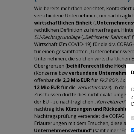
Wie bereits mehrfach berichtet, kontaktiert
verschiedene Unternehmen, um nachträglich i
wirtschaftlichen Einheit
(„
Unternehmens
rechtlichen Definition zu hinterfragen. Hint
EU-Rechtsgrundlage
(„
Befristeter Rahmen
“ 
Wirtschaft iZm COVID-19) für die div. COFA
für einen gesamthaften „Unternehmensverb
Unternehmen, die solchen wirtschaftlichen 
Obergrenzen
(
beihilfenrechtliche Höchst
D
(Konzerne bzw
verbundene Unternehmen
offenbar die
2,3 Mio EUR
für
FKZ 800‘, Lock
12 Mio EUR
für die
Verlustersätze
). In den
ös
D
Zuschüssen dürfte dies nicht exakt umgeset
z
der EU - zu nachträglichen „
Korrekturen
“ k
D
nachträgliche
Kürzungen und Rückzahlun
Nachtragsprüfung versendet die COFAG nac
Erläuterungen mit dem Ersuchen, diese auszu
Unternehmensverbund
“ (samt einer “Erkl