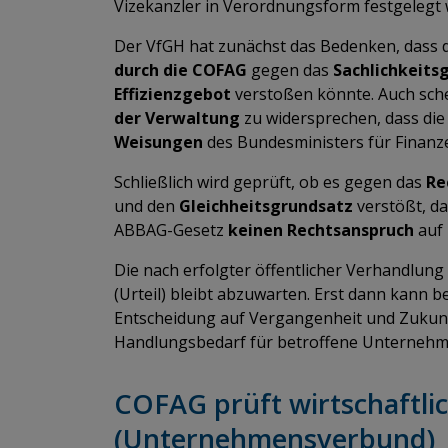
Vizekanzler in Verordnungsform festgeleg
Der VfGH hat zunächst das Bedenken, dass 
durch die COFAG
gegen das
Sachlichkeits
Effizienzgebot
verstoßen könnte. Auch sch
der Verwaltung
zu widersprechen, dass die 
Weisungen
des Bundesministers für Finanz
Schließlich wird geprüft, ob es gegen das
Re
und den
Gleichheitsgrundsatz
verstößt, d
ABBAG-Gesetz
keinen Rechtsanspruch
auf 
Die nach erfolgter öffentlicher Verhandlun
(Urteil) bleibt abzuwarten. Erst dann kann 
Entscheidung auf Vergangenheit und Zukunf
Handlungsbedarf für betroffene Unternehme
COFAG prüft wirtschaftli
(Unternehmensverbund)