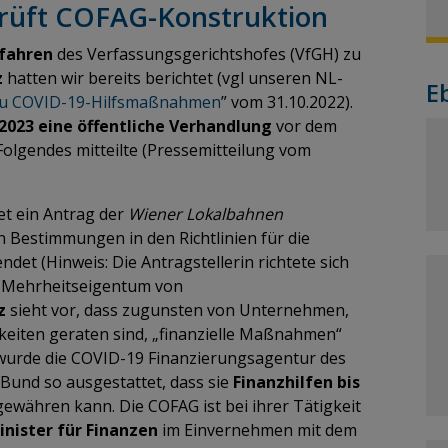
prüft COFAG-Konstruktion
rfahren
des Verfassungsgerichtshofes (VfGH) zu
z
hatten wir bereits berichtet (vgl unseren NL-
E
u COVID-19-Hilfsmaßnahmen
” vom 31.10.2022).
2023 eine öffentliche Verhandlung
vor dem
Folgendes mitteilte (Pressemitteilung vom
et ein Antrag der
Wiener Lokalbahnen
n Bestimmungen in den Richtlinien für die
ndet (Hinweis: Die Antragstellerin richtete sich
 Mehrheitseigentum von
z
sieht vor, dass zugunsten von Unternehmen,
gkeiten geraten sind, „finanzielle Maßnahmen“
wurde die COVID-19 Finanzierungsagentur des
Bund so ausgestattet, dass sie
Finanzhilfen bis
ewähren kann. Die COFAG ist bei ihrer Tätigkeit
nister für Finanzen
im Einvernehmen mit dem