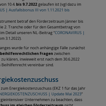
von 10.4.
bis 9.7.2022
gelaufen ist (vgl dazu im
 | Ausfallsbonus III von 1.11.2021 bis
instrument betraf den Förderzeitraum Jänner bis
die 2. Tranche oder für den Gesamtbetrag von
u im Detail unseren NL-Beitrag “
CORONAVIRUS |
om 3.1.2022).
anges wurde für noch anhängige Fälle zunächst
beihilfenrechtlichen Fragen
zwischen
o zu klären, inwieweit erst nach dem 30.6.2022
Beihilfenrecht vereinbar sind.
ergiekostenzuschuss
 zum Energiekostenzuschuss (EKZ 1 für das Jahr
NERGIEKOSTENZUSCHUSS | Update Mai 2023
”
ergieintensiver Unternehmen zu beachten, dass
huss im gleichen Förderzeitraum
nicht