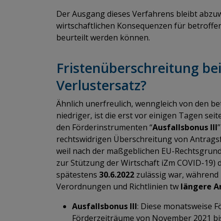
Der Ausgang dieses Verfahrens bleibt abzuw
wirtschaftlichen Konsequenzen für betroffe
beurteilt werden können.
Fristenüberschreitung be
Verlustersatz?
Ähnlich unerfreulich, wenngleich von den b
niedriger, ist die erst vor einigen Tagen sei
den Förderinstrumenten “
Ausfallsbonus III
”
rechtswidrigen Überschreitung von Antrags
weil nach der maßgeblichen EU-Rechtsgrund
zur Stützung der Wirtschaft iZm COVID-19) d
spätestens
30.6.2022
zulässig war, während 
Verordnungen und Richtlinien tw
längere A
Ausfallsbonus III
: Diese monatsweise F
Förderzeiträume von November 2021 bis