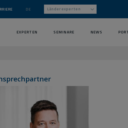
Länderexperten
RRIERE
DE
S
EXPERTEN
SEMINARE
NEWS
POR
nsprechpartner