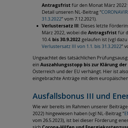
Antragsfrist
für den Monat März 2022 
Detail unseren NL-Beitrag “
CORONAVIRUS
31.3.2022
” vom 7.12.2021).
Verlustersatz III
: Dieses letzte Förder
März 2022, wobei die
Antragsfrist
für 
10.4.
bis 30.9.2022
gelaufen ist (vgl daz
Verlustersatz III von 1.1. bis 31.3.2022
” v
Ungeachtet des tatsächlichen Prüfungsausg
ein
Auszahlungsstopp bis zur Klärung der 
Österreich und der EU verhängt. Hier ist als
eingebrachte Anträge mit dem europäischen 
Ausfallsbonus III und En
Wie wir bereits im Rahmen unserer Beiträge
2022) hingewiesen haben (vgl NL-Beitrag “
E
vom 26.5.2023), ist bei dieser Förderung en
sich
Corona-Hilfen
und Energiekostenzusc