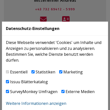
Mitterlehner Andreas
+43 732 69412 - 5999
E-MAIL
V-CARD
Datenschutz-Einstellungen
Diese Webseite verwendet 'Cookies' um Inhalte und
Anzeigen zu personalisieren und zu analysieren.
Panholzer Maximilian
Bestimmen Sie, welche Dienste benutzt werden
dürfen.
+43 / 732 / 69412
Essentiell
Statistiken
Marketing
E-MAIL
V-CARD
Issuu Blätterkatalog
SurveyMonkey Umfragen
Externe Medien
Ansprechpartner
Weitere Informationen anzeigen