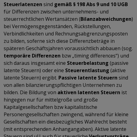
Steuerlatenzen
sind
gemäß § 198 Abs 9 und 10 UGB
für Differenzen zwischen unternehmens- und
steuerrechtlichen Wertansätzen (
Bilanzabweichungen
)
bei Vermögensgegenständen, Rückstellungen,
Verbindlichkeiten und Rechnungsabgrenzungsposten
zu bilden, soferne sich diese Differenzbeträge in
späteren Geschäftsjahren voraussichtlich abbauen (sog.
temporäre Differenzen
bzw „timing differences“) und
sich daraus insgesamt eine
Steuerbelastung
(passive
latente Steuern) oder eine
Steuerentlastung
(aktive
latente Steuern) ergibt.
Passive latente Steuern
sind
von allen bilanzierungspflichtigen Unternehmen zu
bilden. Die Bildung von
aktiven latenten Steuern
ist
hingegen nur für mittelgroße und große
Kapitalgesellschaften bzw kapitalistische
Personengesellschaften zwingend, während für kleine
Gesellschaften ein diesbezügliches Wahlrecht besteht
(mit entsprechenden Anhangangaben). Aktive latente
Steuern sind uU auch für steuerliche
Verlustvorträge