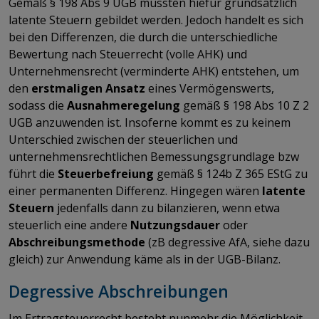
Gemäß § 198 Abs 9 UGB müssten hiefür grundsätzlich
latente Steuern gebildet werden. Jedoch handelt es sich
bei den Differenzen, die durch die unterschiedliche
Bewertung nach Steuerrecht (volle AHK) und
Unternehmensrecht (verminderte AHK) entstehen, um
den
erstmaligen Ansatz
eines Vermögenswerts,
sodass die
Ausnahmeregelung
gemäß § 198 Abs 10 Z 2
UGB anzuwenden ist. Insoferne kommt es zu keinem
Unterschied zwischen der steuerlichen und
unternehmensrechtlichen Bemessungsgrundlage bzw
führt die
Steuerbefreiung
gemäß § 124b Z 365 EStG zu
einer permanenten Differenz. Hingegen wären
latente
Steuern
jedenfalls dann zu bilanzieren, wenn etwa
steuerlich eine andere
Nutzungsdauer
oder
Abschreibungsmethode
(zB degressive AfA, siehe dazu
gleich) zur Anwendung käme als in der UGB-Bilanz.
Degressive Abschreibungen
Im Ertragsteuerrecht besteht nunmehr die Möglichkeit,