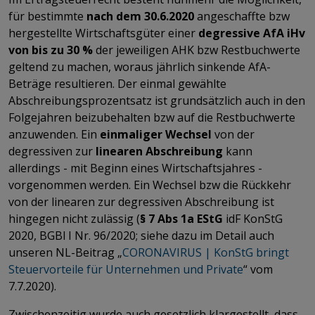
für bestimmte
nach dem 30.6.2020
angeschaffte bzw
hergestellte Wirtschaftsgüter einer
degressive AfA iHv
von bis zu 30 %
der jeweiligen AHK bzw Restbuchwerte
geltend zu machen, woraus jährlich sinkende AfA-
Beträge resultieren. Der einmal gewählte
Abschreibungsprozentsatz ist grundsätzlich auch in den
Folgejahren beizubehalten bzw auf die Restbuchwerte
anzuwenden. Ein
einmaliger Wechsel
von der
degressiven zur
linearen Abschreibung
kann
allerdings - mit Beginn eines Wirtschaftsjahres -
vorgenommen werden. Ein Wechsel bzw die Rückkehr
von der linearen zur degressiven Abschreibung ist
hingegen nicht zulässig (
§ 7 Abs 1a EStG
idF KonStG
2020, BGBl I Nr. 96/2020; siehe dazu im Detail auch
unseren NL-Beitrag „
CORONAVIRUS | KonStG bringt
Steuervorteile für Unternehmen und Private
​​​​​​​“ vom
7.7.2020).
Zwischenzeitig wurde auch gesetzlich klargestellt, dass