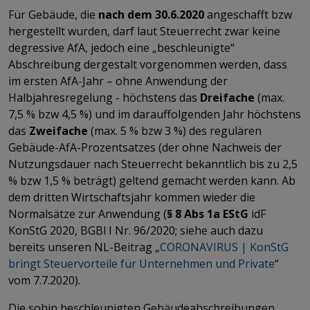
Für Gebäude, die
nach dem 30.6.2020
angeschafft bzw
hergestellt wurden, darf laut Steuerrecht zwar keine
degressive AfA, jedoch eine „beschleunigte“
Abschreibung dergestalt vorgenommen werden, dass
im ersten AfA-Jahr – ohne Anwendung der
Halbjahresregelung - höchstens das
Dreifache
(max.
7,5 % bzw 4,5 %) und im darauffolgenden Jahr höchstens
das
Zweifache
(max. 5 % bzw 3 %) des regulären
Gebäude-AfA-Prozentsatzes (der ohne Nachweis der
Nutzungsdauer nach Steuerrecht bekanntlich bis zu 2,5
% bzw 1,5 % beträgt) geltend gemacht werden kann. Ab
dem dritten Wirtschaftsjahr kommen wieder die
Normalsätze zur Anwendung (
§ 8 Abs 1a EStG
idF
KonStG 2020, BGBl I Nr. 96/2020; siehe auch dazu
bereits unseren NL-Beitrag „
CORONAVIRUS | KonStG
bringt Steuervorteile für Unternehmen und Private
“
vom 7.7.2020).
Die sohin beschleunigten Gebäudeabschreibungen