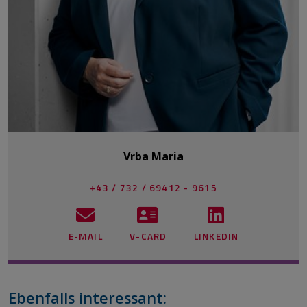
Vrba Maria
+43 / 732 / 69412 - 9615
E-MAIL
V-CARD
LINKEDIN
Ebenfalls interessant: