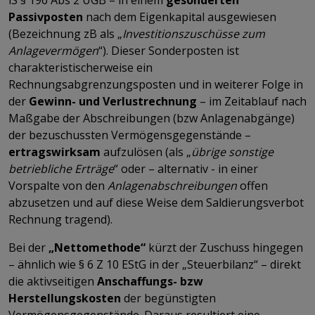
Passivposten
nach dem Eigenkapital ausgewiesen
(Bezeichnung zB als „
Investitionszuschüsse zum
Anlagevermögen
“). Dieser Sonderposten ist
charakteristischerweise ein
Rechnungsabgrenzungsposten und in weiterer Folge in
der
Gewinn- und Verlustrechnung
– im Zeitablauf nach
Maßgabe der Abschreibungen (bzw Anlagenabgänge)
der bezuschussten Vermögensgegenstände –
ertragswirksam
aufzulösen (als „
übrige sonstige
betriebliche Erträge
“ oder – alternativ - in einer
Vorspalte von den
Anlagenabschreibungen
offen
abzusetzen und auf diese Weise dem Saldierungsverbot
Rechnung tragend).
Bei der
„Nettomethode“
kürzt der Zuschuss hingegen
– ähnlich wie § 6 Z 10 EStG in der „Steuerbilanz“ – direkt
die aktivseitigen
Anschaffungs- bzw
Herstellungskosten
der begünstigten
Vermögensgegenstände. Daraus resultiert eine