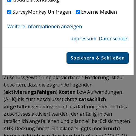
Der Zuflusszeitpunkt eines Zuschusses ist für den
SurveyMonkey Umfragen
Externe Medien
Bilanzierungszeitpunkt ebenfalls NICHT maßgeblich.
Bereits zugeflossene Beträge wären
bei
Weitere Informationen anzeigen
Nichterfüllung
der sachlichen Voraussetzungen bis
zum Abschlussstichtag als sonstige
Verbindlichkeit
zu
Impressum
Datenschutz
passivieren.
Bewertung von Zuschüssen
Speichern & Schließen
Bei der
Erst- und Folgebewertung
der aufgrund der
Zuschussgewährung aktivierbaren Forderung ist zu
beachten, dass die zugrunde liegenden
(
aktivierungsfähigen
)
Kosten
bzw Aufwendungen
(AHK) bis zum Abschlussstichtag
tatsächlich
angefallen
sein müssen, dh es darf nur jener Teil des
Zuschusses aktiviert werden, der anteilig in den
tatsächlich angefallenen und bilanziell berücksichtigten
AHK Deckung findet. Ein bilanziell ggfs (
noch
)
nicht
berücksichtigbarer Zuschussteil
(zB einer COVID-19-