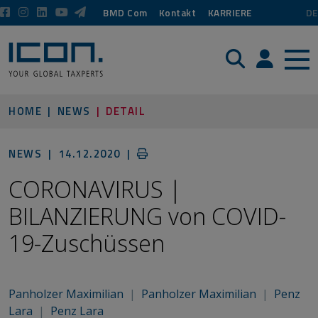
BMD Com
Kontakt
KARRIERE
DE
Suche
Login / P
HOME
NEWS
DETAIL
NEWS |
14.12.2020
|
CORONAVIRUS |
BILANZIERUNG von COVID-
19-Zuschüssen
Panholzer Maximilian
|
Panholzer Maximilian
|
Penz
Lara
|
Penz Lara