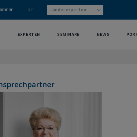
Länderexperten
RRIERE
DE
S
EXPERTEN
SEMINARE
NEWS
POR
nsprechpartner