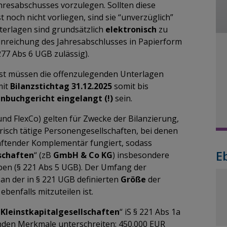
resabschusses vorzulegen. Sollten diese
noch nicht vorliegen, sind sie “unverzüglich”
terlagen sind grundsätzlich
elektronisch
zu
inreichung des Jahresabschlusses in Papierform
77 Abs 6 UGB zulässig).
t müssen die offenzulegenden Unterlagen
mit
Bilanzstichtag 31.12.2025
somit bis
nbuchgericht
eingelangt (!)
sein.
und FlexCo) gelten für Zwecke der Bilanzierung,
sch tätige Personengesellschaften, bei denen
aftender Komplementär fungiert, sodass
E
schaften
“ (zB
GmbH & Co KG
) insbesondere
aben (§ 221 Abs 5 UGB). Der Umfang der
 an der in § 221 UGB definierten
Größe
der
benfalls mitzuteilen ist.
„
Kleinstkapitalgesellschaften
“ iS § 221 Abs 1a
genden Merkmale unterschreiten: 450.000 EUR