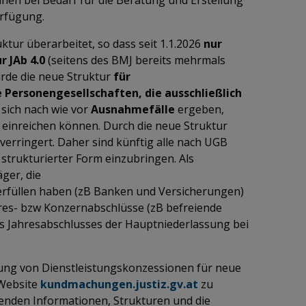
erfügung.
tur überarbeitet, so dass seit 1.1.2026
nur
r JAb 4.0
(seitens des BMJ bereits mehrmals
urde die neue Struktur
für
e Personengesellschaften, die ausschließlich
 sich nach wie vor
Ausnahmefälle
ergeben,
einreichen können. Durch die neue Struktur
verringert. Daher sind künftig alle nach UGB
 strukturierter Form einzubringen. Als
ger, die
erfüllen haben (zB Banken und Versicherungen)
hres- bzw Konzernabschlüsse (zB befreiende
s Jahresabschlusses der Hauptniederlassung bei
lung von Dienstleistungskonzessionen für neue
 Website
kundmachungen.justiz.gv.at
zu
ltenden Informationen, Strukturen und die