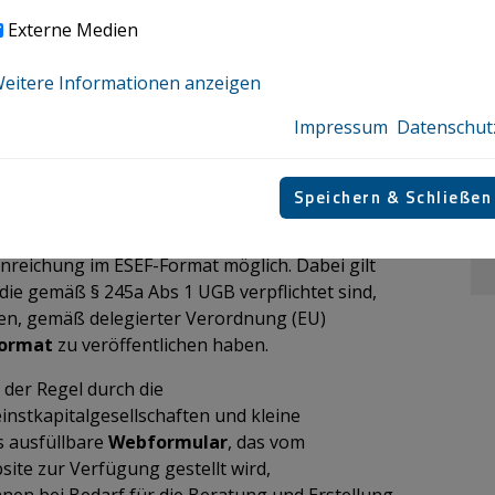
Externe Medien
Eingabe
auf
justizonline.gv.at
für
 Kapitalgesellschaften; dort können die Daten
eitere Informationen anzeigen
ch übermittelt werden;
ilfe einer
Übermittlungsstelle
im
Impressum
Datenschut
ls eines eigenen
Online-Formulars
(wo
müssen) auf
justizonline.gv.at
Speichern & Schließen
ch die Verordnungsnovellierung nichts geändert.
inreichung im ESEF-Format möglich. Dabei gilt
 die gemäß § 245a Abs 1 UGB verpflichtet sind,
en, gemäß delegierter Verordnung (EU)
Format
zu veröffentlichen haben.
 der Regel durch die
leinstkapitalgesellschaften und kleine
s ausfüllbare
Webformular
, das vom
site zur Verfügung gestellt wird,
nen bei Bedarf für die Beratung und Erstellung