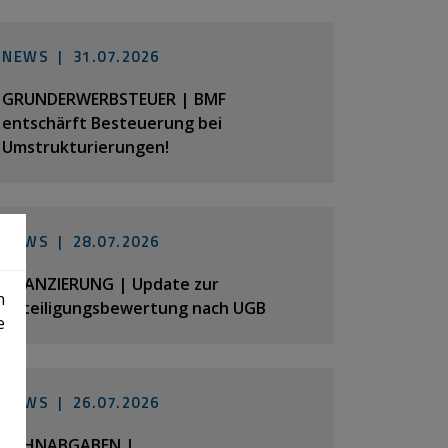
NEWS |
31.07.2026
GRUNDERWERBSTEUER | BMF
entschärft Besteuerung bei
Umstrukturierungen!
NEWS |
28.07.2026
BILANZIERUNG | Update zur
n
Beteiligungsbewertung nach UGB
e
NEWS |
26.07.2026
LOHNABGABEN |