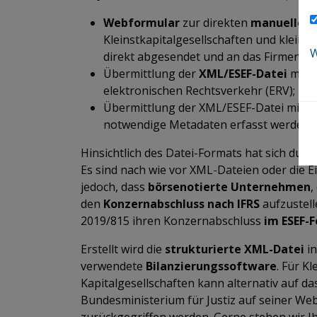
Webformular
zur direkten
manuellen 
Kleinstkapitalgesellschaften und kleine
W
direkt abgesendet und an das Firmenbu
Übermittlung der
XML/ESEF-Datei
mit H
elektronischen Rechtsverkehr (ERV);
Übermittlung der XML/ESEF-Datei mitte
notwendige Metadaten erfasst werden 
Hinsichtlich des Datei-Formats hat sich dur
Es sind nach wie vor XML-Dateien oder die E
jedoch, dass
börsenotierte Unternehmen
,
den
Konzernabschluss nach IFRS
aufzustell
2019/815 ihren Konzernabschluss
im ESEF-
Erstellt wird die
strukturierte XML-Datei
in
verwendete
Bilanzierungssoftware
. Für K
Kapitalgesellschaften kann alternativ auf da
Bundesministerium für Justiz auf seiner Web
zurückgegriffen werden. Gerne stehen wir Ih