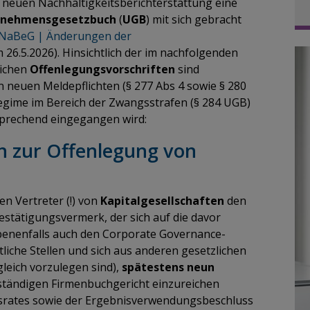
 neuen Nachhaltigkeitsberichterstattung eine
rnehmensgesetzbuch
(
UGB
) mit sich gebracht
NaBeG | Änderungen der
m 26.5.2026). Hinsichtlich der im nachfolgenden
lichen
Offenlegungsvorschriften
sind
 neuen Meldepflichten (§ 277 Abs 4 sowie § 280
egime im Bereich der Zwangsstrafen (§ 284 UGB)
sprechend eingegangen wird:
 zur Offenlegung von
hen Vertreter (!) von
Kapitalgesellschaften
den
estätigungsvermerk, der sich auf die davor
benenfalls auch den Corporate Governance-
liche Stellen und sich aus anderen gesetzlichen
leich vorzulegen sind),
spätestens neun
tändigen Firmenbuchgericht einzureichen
htsrates sowie der Ergebnisverwendungsbeschluss