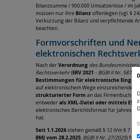
Bilanzsumme / 900.000 Umsatzerlöse / im Jah
müssen nur ihre
Bilanz
offenlegen (vgl. § 
Verkürzung der Bilanz und verpflichtende A
beachten.
Formvorschriften und Ne
elektronischen Rechtsver
Nach der
Verordnung
des Bundesministerium
Rechtsverkehr
(
ERV 2021
-
BGBI II Nr. 587/20
D
Bestimmungen für elektronische Eingabe
auf elektronischem Wege einzureichenden J
D
strukturierter Form
an das Firmenbuch zu 
z
entweder
als XML-Datei oder mittels ESEF
D
elektronisches Berichtsformat für Jahresfin
hat.
Seit 1.1.2026
stehen gemäß § 12 iVm § 7 ERV 
BMJ vom 28.2.2025
;
BGBl II Nr. 27/2025
) fol