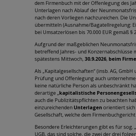
dem Firmenbuch mit der Offenlegung des Jah
Unterlagen nach Ablauf der Neunmonatsfrist 
nach deren Vorliegen nachzureichen. Die Un
übermitteln (Ausnahme/Bagatellregelung: E
bei Umsatzerlösen bis 70.000 EUR gemäß § 2
Aufgrund der maßgeblichen Neunmonatsfris
betreffend Jahres- und Konzernabschlüsse 
spätestens Mittwoch,
30.9.2026
,
beim Firme
Als „Kapitalgesellschaften“ (insb. AG, GmbH 
Prüfung und Offenlegung auch unternehmeri
keine natürliche Person als unbeschränkt h
derartige „
kapitalistische
Personengesell
auch die Publizitätspflichten zu beachten h
einzureichenden
Unterlagen
orientiert sich
Gesellschaft, welche dem Firmenbuchgericht e
Besondere Erleichterungen gibt es für sog. 
UGB, das sind solche, die zwei der drei fol