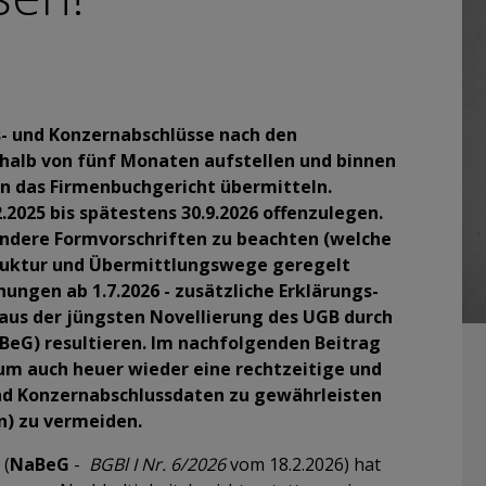
s- und Konzernabschlüsse nach den
alb von fünf Monaten aufstellen und binnen
n das Firmenbuchgericht übermitteln.
2025 bis spätestens 30.9.2026 offenzulegen.
esondere Formvorschriften zu beachten (welche
ruktur und Übermittlungswege geregelt
hungen ab 1.7.2026 - zusätzliche Erklärungs-
aus der jüngsten Novellierung des UGB durch
BeG) resultieren. Im nachfolgenden Beitrag
 um auch heuer wieder eine rechtzeitige und
nd Konzernabschlussdaten zu gewährleisten
n) zu vermeiden.
 (
NaBeG
-
BGBl I Nr. 6/2026
vom 18.2.2026) hat