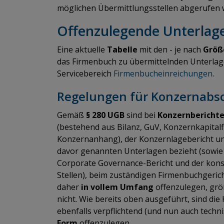
möglichen Übermittlungsstellen abgerufen 
Offenzulegende Unterlag
Eine aktuelle
Tabelle
mit den - je nach
Grö
das Firmenbuch zu übermittelnden Unterlag
Servicebereich
Firmenbucheinreichungen
.
Regelungen für Konzernabs
Gemäß
§ 280 UGB
sind bei
Konzernberichte
(bestehend aus Bilanz, GuV, Konzernkapital
Konzernanhang), der Konzernlagebericht und
davor genannten Unterlagen bezieht (sowie 
Corporate Governance-Bericht und der konso
Stellen), beim zuständigen Firmenbuchgeric
daher
in vollem Umfang
offenzulegen, grö
nicht. Wie bereits oben ausgeführt, sind di
ebenfalls verpflichtend (und nun auch techn
Form
offenzulegen.