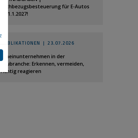
Sachbezugsbesteuerung für E-Autos
ab 1.1.2027!
z
PUBLIKATIONEN |
23.07.2026
Scheinunternehmen in der
Baubranche: Erkennen, vermeiden,
richtig reagieren