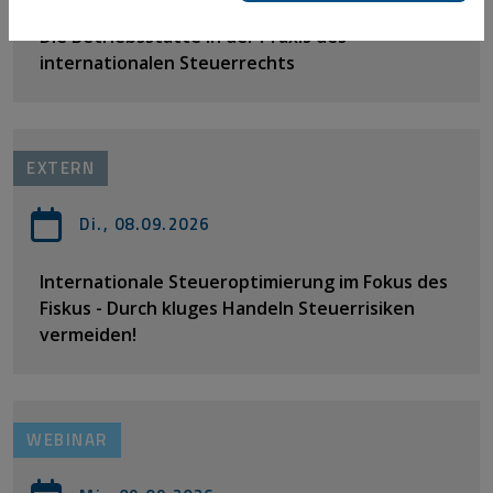
Die Betriebsstätte in der Praxis des
internationalen Steuerrechts
EXTERN
Di., 08.09.2026
Internationale Steueroptimierung im Fokus des
Fiskus - Durch kluges Handeln Steuerrisiken
vermeiden!
WEBINAR