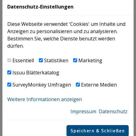
Datenschutz-Einstellungen
PUBLIKATIONEN |
26.07.2026
Besteuerung von Flugpersonal nach dem DBA
Diese Webseite verwendet 'Cookies' um Inhalte und
Malta VwGH setzt (vorläufigen) Schlusspunkt
Anzeigen zu personalisieren und zu analysieren.
Bestimmen Sie, welche Dienste benutzt werden
dürfen.
NEWS |
26.07.2026
Essentiell
Statistiken
Marketing
LOHNABGABEN | Sachbezugsbesteuerung für
E-Autos ab 1.1.2027!
Issuu Blätterkatalog
SurveyMonkey Umfragen
Externe Medien
Seminare
Weitere Informationen anzeigen
Impressum
Datenschutz
EXTERN
Mi., 26.08.2026
Speichern & Schließen