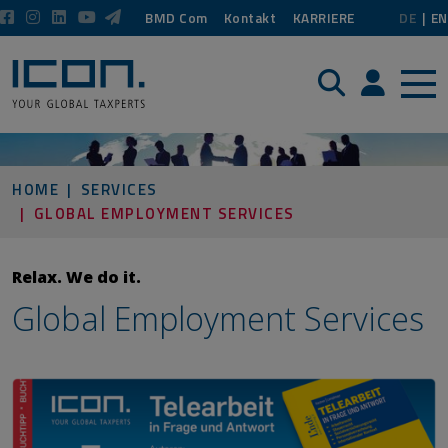
BMD Com
Kontakt
KARRIERE
DE
EN
Suche
Login / P
HOME
SERVICES
GLOBAL EMPLOYMENT SERVICES
Relax. We do it.
Global Employment Services