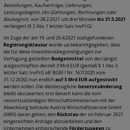
Bestellungen, Kaufverträge, Lieferungen,
Leistungsbeginn, (An-)Zahlungen, Rechnungen oder
Baubeginn
) von 28.2.2021 um drei Monate
bis 31.5.2021
verlängert (§ 2 Abs 1 letzter Satz InvPrG).
Im Zuge der am 19. und 20.4.2021 stattgefundenen
Regierungsklausur
wurde ua bekanntgegeben, dass
die für diese Investitionsbegünstigungen zur
Verfügung gestellten
Budgetmittel
von den längst
ausgeschöpften derzeit 3 Mrd EUR (gemäß § 1 Abs 3
letzter Satz InvPrG idF BGBl I Nr. 167/2020 vom
31.12.2020) nun endlich
auf 5 Mrd EUR aufgestockt
werden sollen. Die diesbezügliche
Gesetzesänderung
bleibt abzuwarten; erst danach kann die vom
ressortzuständigen Wirtschaftsministerium mit der
Abwicklung betraute Austria Wirtschaftsservice GmbH
(AWS) daran gehen, den
Rückstau
der im Februar 2021
eingereichten Anträge abzuarbeiten und den
Unternehmen entsprechende
Förderzusagen
zu