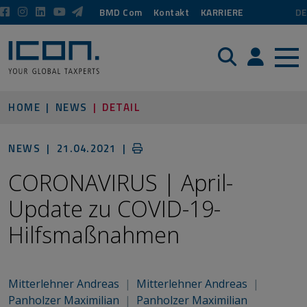
BMD Com
Kontakt
KARRIERE
DE
Suche
Login / P
HOME
NEWS
DETAIL
NEWS |
21.04.2021
|
CORONAVIRUS | April-
Update zu COVID-19-
Hilfsmaßnahmen
Mitterlehner Andreas
|
Mitterlehner Andreas
|
Panholzer Maximilian
|
Panholzer Maximilian