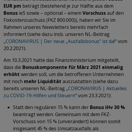
EUR pm
beträgt (bestehend je zur Hälfte aus dem
Bonus
ieS sowie – optional – einem
Vorschuss
auf den
Fixkostenzuschuss (FKZ 800.000)), haben wir Sie im
Rahmen unseres Newsletters bereits mehrfach
informiert (siehe dazu insb. unseren NL-Beitrag
„
CORONAVIRUS | Der neue „Ausfallsbonus“ ist da!
“ vom
20.2.2021).
Am 10.3.2021 hatte das Finanzministerium mitgeteilt,
dass die
Bonuskomponente für März 2021 einmalig
erhöht
werden soll, um die betroffenen Unternehmen
mit noch
mehr Liquidität
auszustatten (siehe dazu
bereits unseren NL-Beitrag „
CORONAVIRUS | Aktuelles
zu COVID-19-Hilfen und Steuern
“ vom 23.3.2021):
Statt den regulären 15 % kann der
Bonus iHv 30 %
beantragt werden. Gemeinsam mit dem FKZ-
Vorschuss von 15 % (unverändert) können somit
insgesamt 45 % des Umsatzausfalls als