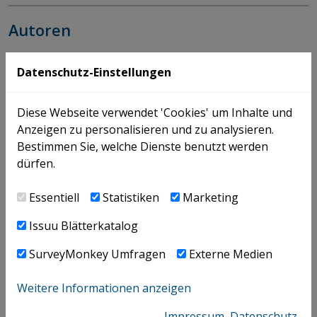
Autoren
Datenschutz-Einstellungen
Mitterlehner Andreas
Diese Webseite verwendet 'Cookies' um Inhalte und
+43 732 69412 - 5999
Anzeigen zu personalisieren und zu analysieren.
Bestimmen Sie, welche Dienste benutzt werden
dürfen.
E-MAIL
V-CARD
Essentiell
Statistiken
Marketing
Issuu Blätterkatalog
Mitterlehner Andreas
SurveyMonkey Umfragen
Externe Medien
+43 732 69412 - 5999
Weitere Informationen anzeigen
E-MAIL
V-CARD
Impressum
Datenschutz