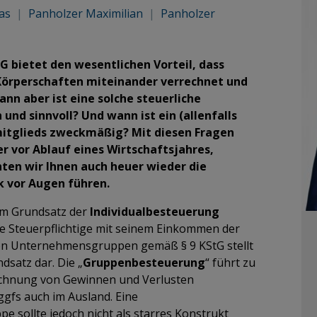
eas
|
Panholzer Maximilian
|
Panholzer
 bietet den wesentlichen Vorteil, dass
Körperschaften miteinander verrechnet und
n aber ist eine solche steuerliche
d sinnvoll? Und wann ist ein (allenfalls
mitglieds zweckmäßig? Mit diesen Fragen
er vor Ablauf eines Wirtschaftsjahres,
ten wir Ihnen auch heuer wieder die
k vor Augen führen.
vom Grundsatz der
Individualbesteuerung
ne Steuerpflichtige mit seinem Einkommen der
on Unternehmensgruppen gemäß § 9 KStG stellt
satz dar. Die „
Gruppenbesteuerung
“ führt zu
chnung von Gewinnen und Verlusten
ggfs auch im Ausland. Eine
 sollte jedoch nicht als starres Konstrukt