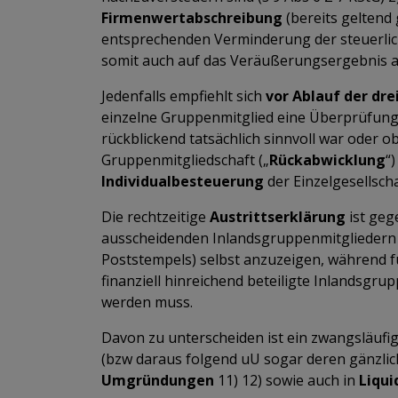
Firmenwertabschreibung
(bereits geltend
entsprechenden Verminderung der steuerlic
somit auch auf das Veräußerungsergebnis a
Jedenfalls empfiehlt sich
vor Ablauf der dr
einzelne Gruppenmitglied eine Überprüfun
rückblickend tatsächlich sinnvoll war oder 
Gruppenmitgliedschaft („
Rückabwicklung
“
Individualbesteuerung
der Einzelgesellscha
Die rechtzeitige
Austrittserklärung
ist geg
ausscheidenden Inlandsgruppenmitgliedern 
Poststempels) selbst anzuzeigen, während 
finanziell hinreichend beteiligte Inlandsgr
werden muss.
Davon zu unterscheiden ist ein zwangsläufi
(bzw daraus folgend uU sogar deren gänzli
Umgründungen
11) 12) sowie auch in
Liqui