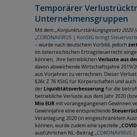
Temporärer Verlustrücktr
Unternehmensgruppen
Mit dem „
Konjunkturstärkungsgesetz 2020 
„
CORONAVIRUS | KonStG bringt Steuervorte
– wurde nach deutschem Vorbild, jedoch
zei
im österreichischen Ertragsteuerrecht ein
können, ihre betrieblichen
Verluste aus d
davon abweichende Wirtschaftsjahre 2019/2
aus Vorjahren zu verrechnen. Dieser Verlust
§26c Z 76 KStG für Körperschaften und a
der
Liquiditätsverbesserung
für die betro
betriebliche Verluste aus dem Jahr 2020 (bz
Mio EUR
mit vorangegangenen Gewinnen ver
Gewinnjahre eine entsprechende
Steuerrü
Veranlagung 2020 (in eingeschränktem Aus
können, wurde zudem eine spezielle „
COVID
ausführlichen NL-Beitrag „
CORONAVIRUS | Li