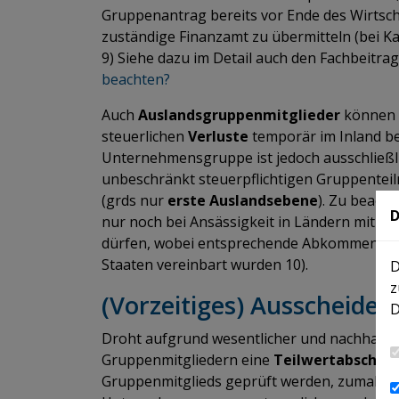
Gruppenantrag bereits vor Ende des Wirtsc
zuständige Finanzamt zu übermitteln (bei Ka
9) Siehe dazu im Detail auch den Fachbeitrag
beachten?
Auch
Auslandsgruppenmitglieder
können i
steuerlichen
Verluste
temporär im Inland be
Unternehmensgruppe ist jedoch ausschließlic
unbeschränkt steuerpflichtigen Gruppente
(grds nur
erste Auslandsebene
). Zu beach
D
nur noch bei Ansässigkeit in Ländern mit „
u
dürfen, wobei entsprechende Abkommen mittl
Staaten vereinbart wurden 10).
D
z
(Vorzeitiges) Ausscheide
D
Droht aufgrund wesentlicher und nachhalti
Gruppenmitgliedern eine
Teilwertabschre
Gruppenmitglieds geprüft werden, zumal Te