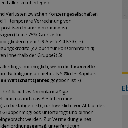
den Fällen zu überlegen:
d Verlusten zwischen Konzerngesellschaften
nd 1); temporäre Verrechnung von
s positiven Inlandseinkommens)
trägen
(keine 75%-Grenze für
itgliedern gem. § 9 Abs 6 Z 4 KStG) 3)
igungskredite (ev. auch für konzernintern 4)
en innerhalb der Gruppe?) 5)
allerdings nur möglich, wenn die
finanzielle
are Beteiligung an mehr als 50% des Kapitals
en Wirtschaftsjahres
gegeben ist 7).
E
chriftliche bzw formularmäßige
welchem ua auch das Bestehen einer
 zu bestätigen ist) „nachweislich“ vor Ablauf des
n Gruppenmitglieds unterfertigt und binnen
eingebracht werden. Zur Vermeidung eines
t, den ordnungsgemäß unterfertigten