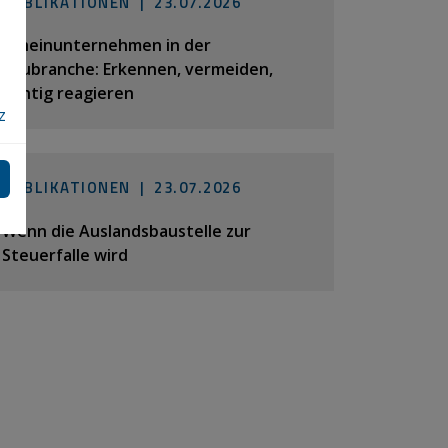
PUBLIKATIONEN |
23.07.2026
Scheinunternehmen in der
Baubranche: Erkennen, vermeiden,
richtig reagieren
z
PUBLIKATIONEN |
23.07.2026
Wenn die Auslandsbaustelle zur
Steuerfalle wird