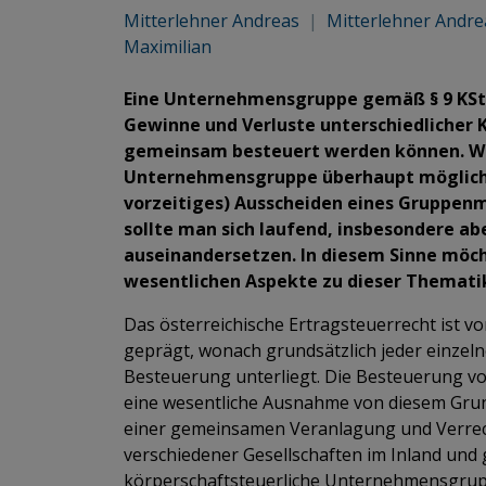
Mitterlehner Andreas
|
Mitterlehner Andr
Maximilian
Eine Unternehmensgruppe gemäß § 9 KStG
Gewinne und Verluste unterschiedlicher 
gemeinsam besteuert werden können. Wan
Unternehmensgruppe überhaupt möglich un
vorzeitiges) Ausscheiden eines Gruppen
sollte man sich laufend, insbesondere ab
auseinandersetzen. In diesem Sinne möch
wesentlichen Aspekte zu dieser Themati
Das österreichische Ertragsteuerrecht ist 
geprägt, wonach grundsätzlich jeder einzel
Besteuerung unterliegt. Die Besteuerung v
eine wesentliche Ausnahme von diesem Grund
einer gemeinsamen Veranlagung und Verre
verschiedener Gesellschaften im Inland und 
körperschaftsteuerliche Unternehmensgruppe