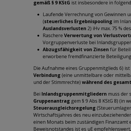
gemäß § 9 KStG
ist insbesondere in folgen
Laufende Verrechnung von Gewinnen un
(
steuerliches
Ergebnispooling
im Inla
Auslandsverlusten
2) iHv max. 75 % de
Raschere
Verwertung von
Verlustvor
Vorgruppenverluste bei Inlandsgruppenm
Abzugsfähigkeit von Zinsen
für Beteil
erworbene fremdfinanzierte Beteiligung
Die Aufnahme eines Gruppenmitglieds 6) ist 
Verbindung
(eine unmittelbare oder mittelb
und der Stimmrechte)
während des gesamt
Bei
Inlandsgruppenmitgliedern
muss der s
Gruppenantrag
gem § 9 Abs 8 KStG 8) (in 
Steuerausgleichsregelung
(Steuerumlagen)
Wirtschaftsjahres des neu einzubeziehende
einen Monats beim zuständigen Finanzamt 
Beweisnotstandes ist es uE empfehlenswer