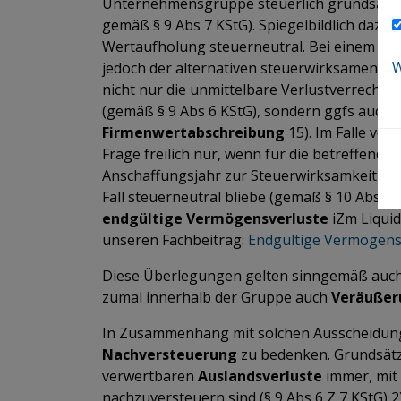
Unternehmensgruppe steuerlich grundsätzlic
gemäß § 9 Abs 7 KStG). Spiegelbildlich dazu
Wertaufholung steuerneutral. Bei einem di
W
jedoch der alternativen steuerwirksamen TW
nicht nur die unmittelbare Verlustverrechn
(gemäß § 9 Abs 6 KStG), sondern ggfs auch 
Firmenwertabschreibung
15). Im Falle vo
Frage freilich nur, wenn für die betreffende
Anschaffungsjahr zur Steuerwirksamkeit
op
Fall steuerneutral bliebe (gemäß § 10 Abs 
endgültige Vermögensverluste
iZm Liquid
unseren Fachbeitrag:
Endgültige Vermögensv
Diese Überlegungen gelten sinngemäß auch 
zumal innerhalb der Gruppe auch
Veräußer
In Zusammenhang mit solchen Ausscheidungss
Nachversteuerung
zu bedenken. Grundsätzli
verwertbaren
Auslandsverluste
immer, mit
nachzuversteuern sind (§ 9 Abs 6 Z 7 KStG) 2)