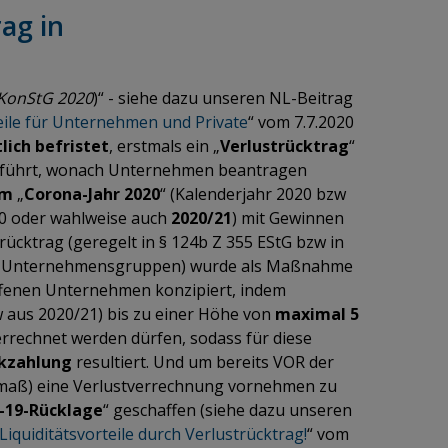
ag in
(KonStG 2020
)“ - siehe dazu unseren NL-Beitrag
ile für Unternehmen und Private
“ vom 7.7.2020
tlich befristet
, erstmals ein „
Verlustrücktrag
“
geführt, wonach Unternehmen beantragen
em
„
Corona-Jahr 2020
“ (Kalenderjahr 2020 bzw
0 oder wahlweise auch
2020/21
) mit Gewinnen
rücktrag (geregelt in § 124b Z 355 EStG bzw in
uch Unternehmensgruppen) wurde als Maßnahme
ffenen Unternehmen konzipiert, indem
w aus 2020/21) bis zu einer Höhe von
maximal 5
rechnet werden dürfen, sodass für diese
ckzahlung
resultiert. Und um bereits VOR der
maß) eine Verlustverrechnung vornehmen zu
-19-Rücklage
“ geschaffen (siehe dazu unseren
quiditätsvorteile durch Verlustrücktrag!
“ vom