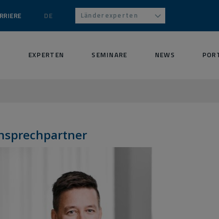
Länderexperten
RRIERE
DE
S
EXPERTEN
SEMINARE
NEWS
POR
nsprechpartner