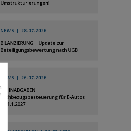
Umstrukturierungen!
NEWS |
28.07.2026
BILANZIERUNG | Update zur
Beteiligungsbewertung nach UGB
NEWS |
26.07.2026
n
LOHNABGABEN |
e
Sachbezugsbesteuerung für E-Autos
ab 1.1.2027!