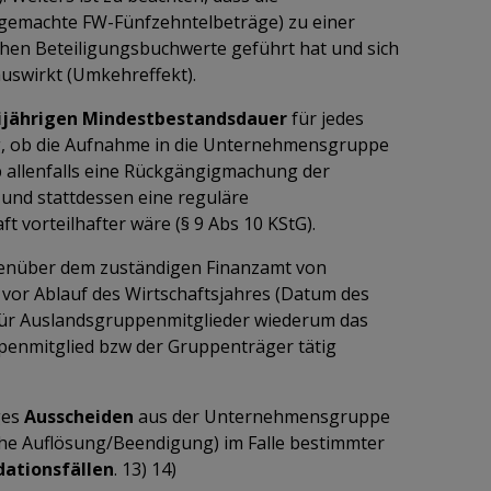
 gemachte FW-Fünfzehntelbeträge) zu einer
hen Beteiligungsbuchwerte geführt hat und sich
uswirkt (Umkehreffekt).
eijährigen Mindestbestandsdauer
für jedes
g, ob die Aufnahme in die Unternehmensgruppe
ob allenfalls eine Rückgängigmachung der
) und stattdessen eine reguläre
ft vorteilhafter wäre (§ 9 Abs 10 KStG).
enüber dem zuständigen Finanzamt von
vor Ablauf des Wirtschaftsjahres (Datum des
für Auslandsgruppenmitglieder wiederum das
uppenmitglied bzw der Gruppenträger tätig
ges
Ausscheiden
aus der Unternehmensgruppe
che Auflösung/Beendigung) im Falle bestimmter
dationsfällen
. 13) 14)