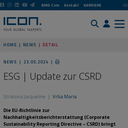
BMD Com
Kontakt
KARRIERE
DE
Suche
Login / P
HOME
NEWS
DETAIL
NEWS |
23.05.2024
|
ESG | Update zur CSRD
Strakova Jacqueline
|
Vrba Maria
Die EU-Richtlinie zur
Nachhaltigkeitsberichterstattung (Corporate
Sustainability Reporting Directive – CSRD) bringt