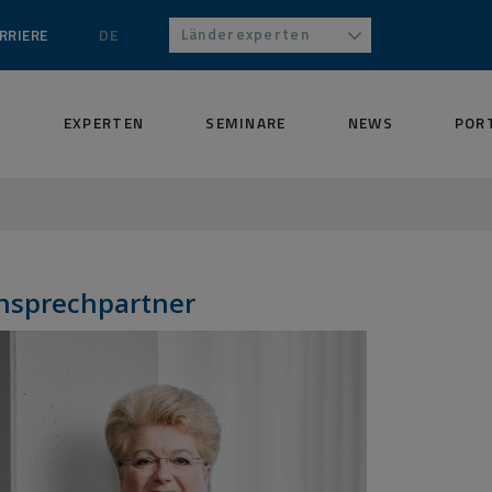
Länderexperten
RRIERE
DE
S
EXPERTEN
SEMINARE
NEWS
POR
nsprechpartner