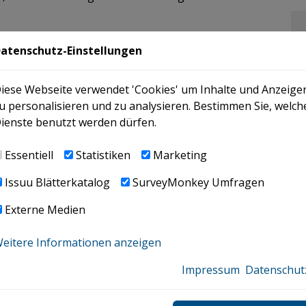
orgesehene Begrenzung von
atenschutz-Einstellungen
öpfungskette bereits vorwegnehmend
le down effect“ vermieden werden, der das
ternehmen entlang der Wertschöpfungskette, die
iese Webseite verwendet 'Cookies' um Inhalte und Anzeige
itsberichterstattung umfasst sind, beschreibt.
u personalisieren und zu analysieren. Bestimmen Sie, welch
ba Abs. 1 UGB vor, dass ein berichtspflichtiges
ienste benutzt werden dürfen.
hlussstichtag nicht mehr als 1.000
eine Informationen verlangen kann, die über den
Essentiell
Statistiken
Marketing
Ein entsprechender Berichtsstandard soll von der
Issuu Blätterkatalog
SurveyMonkey Umfragen
Inkrafttreten der Omnibus-I-Richtlinie als
 auf dem von EFRAG konzipierten VSME basieren.
Externe Medien
hhaltigkeitsberichterstattung, sondern bspw. für
eitere Informationen anzeigen
rgabe erfragt werden, sind nicht vom
Impressum
Datenschut