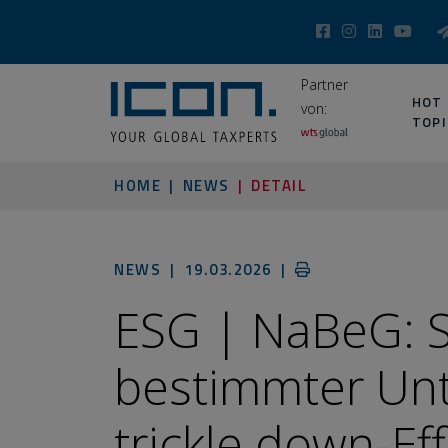
Partner
HOT
von:
TOPI
HOME
NEWS
DETAIL
NEWS |
19.03.2026
|
ESG | NaBeG: 
bestimmter Un
trickle down-Ef