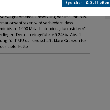
Speichern & Schließen
erichtsgesetzes (NaBeG) am 19. Februar 2026 hat
ür kleinere Unternehmen in der
ie vorwegnehmende Umsetzung der im Omnibus-
mationsanfragen wird verhindert, dass
mit bis zu 1.000 Mitarbeitenden „durchsickern",
terliegen. Der neu eingeführte § 243ba Abs. 1
stung für KMU dar und schafft klare Grenzen für
der Lieferkette.