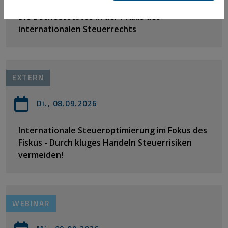
Die Betriebsstätte in der Praxis des
internationalen Steuerrechts
EXTERN
Di., 08.09.2026
Internationale Steueroptimierung im Fokus des
Fiskus - Durch kluges Handeln Steuerrisiken
vermeiden!
WEBINAR