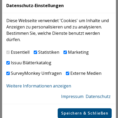
Datenschutz-Einstellungen
PUBLIKATIONEN |
26.07.2026
Besteuerung von Flugpersonal nach dem DBA
Diese Webseite verwendet 'Cookies' um Inhalte und
Malta VwGH setzt (vorläufigen) Schlusspunkt
Anzeigen zu personalisieren und zu analysieren.
Bestimmen Sie, welche Dienste benutzt werden
dürfen.
NEWS |
26.07.2026
Essentiell
Statistiken
Marketing
LOHNABGABEN | Sachbezugsbesteuerung für
E-Autos ab 1.1.2027!
Issuu Blätterkatalog
SurveyMonkey Umfragen
Externe Medien
Seminare
Weitere Informationen anzeigen
Impressum
Datenschutz
EXTERN
Mi., 26.08.2026
Speichern & Schließen