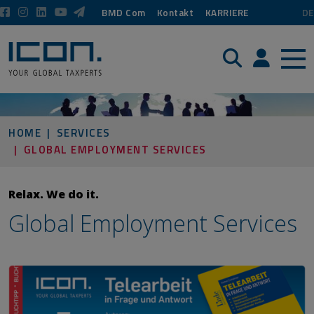
BMD Com
Kontakt
KARRIERE
DE
Suche
Login / P
HOME
SERVICES
GLOBAL EMPLOYMENT SERVICES
Relax. We do it.
Global Employment Services