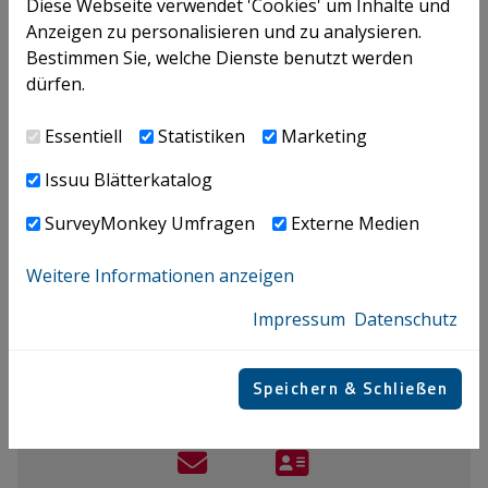
Diese Webseite verwendet 'Cookies' um Inhalte und
gesamten Lebenszyklus eines Produktes bzw. einer
Anzeigen zu personalisieren und zu analysieren.
Dienstleistung.
Bestimmen Sie, welche Dienste benutzt werden
dürfen.
Gerne werden wir Sie im Rahmen unseres Newsletters
auch weiterhin über die weiteren Entwicklungen zu
Essentiell
Statistiken
Marketing
diesem Themenkomplex informieren.
Issuu Blätterkatalog
EFRAG (2024), EFRAG IG 2: Value Chain Implementation
SurveyMonkey Umfragen
Externe Medien
Guidance,
EFRAG IG 2 Value Chain_final.pdf
Weitere Informationen anzeigen
Autoren
Impressum
Datenschutz
Vrba Maria
Speichern & Schließen
+43 / 732 / 69412 - 9615