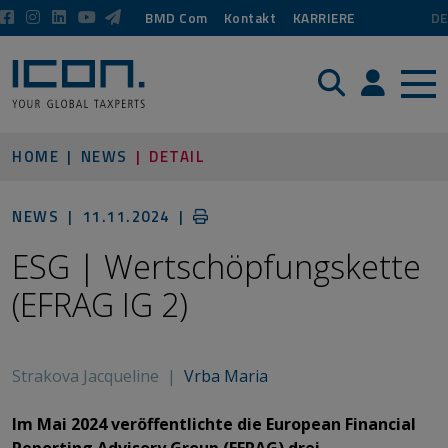
BMD Com
Kontakt
KARRIERE
DE
Suche
Login / P
HOME
NEWS
DETAIL
NEWS |
11.11.2024
|
ESG | Wertschöpfungskette
(EFRAG IG 2)
Strakova Jacqueline
|
Vrba Maria
Im Mai 2024 veröffentlichte die European Financial
Reporting Advisory Group (EFRAG) drei