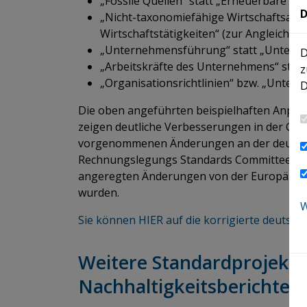
„Fossile Quellen“ statt „Erneuerbare Qu
D
„Nicht-taxonomiefähige Wirtschaftsaktivi
Wirtschaftstätigkeiten“ (zur Angleich
„Unternehmensführung“ statt „Unterne
D
„Arbeitskräfte des Unternehmens“ statt
z
„Organisationsrichtlinien“ bzw. „Unterne
D
Die oben angeführten beispielhaften Anpa
zeigen deutliche Verbesserungen in der Gen
vorgenommenen Änderungen an der deutsc
Rechnungslegungs Standards Committee (DR
angeregten Änderungen von der Europäisc
wurden.
W
Sie können HIER auf die korrigierte deutsc
Weitere Standardprojekte
Nachhaltigkeitsberichter