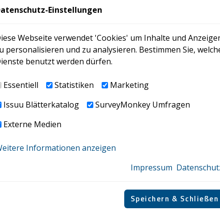
ellen“ (Übersetzungsfehler)
atenschutz-Einstellungen
täten“ statt „nicht förderfähiger
ung an EU-Taxonomie Verordnung)
hmenspolitik“
iese Webseite verwendet 'Cookies' um Inhalte und Anzeige
 „eigene Belegschaft“
u personalisieren und zu analysieren. Bestimmen Sie, welch
hmensrichtlinien“ statt „Strategien“
ienste benutzt werden dürfen.
ssungen der deutschen Sprachfassung der ESRS
Essentiell
Statistiken
Marketing
auigkeit der Übersetzung. Eine Analyse der
hen Sprachfassung des Deutschen
Issuu Blätterkatalog
SurveyMonkey Umfragen
SC) hat ergeben, dass rund 75% der
Externe Medien
hen Kommission tatsächlich übernommen
eitere Informationen anzeigen
he Sprachfassung der ESRS zugreifen
.
Impressum
Datenschut
 iZm
Speichern & Schließen
stattung