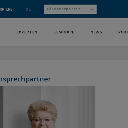
Länderexperten
RRIERE
DE
S
EXPERTEN
SEMINARE
NEWS
POR
nsprechpartner